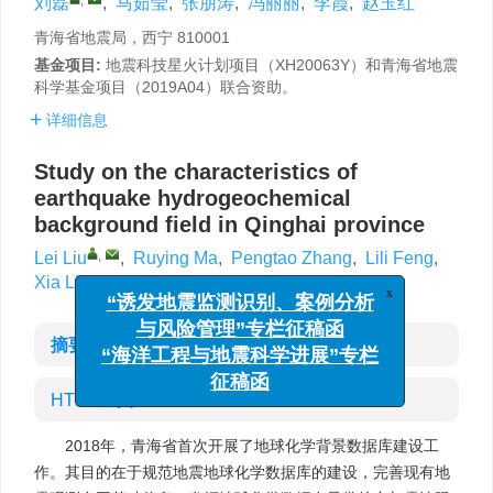
刘磊
,
马茹莹
,
张朋涛
,
冯丽丽
,
李霞
,
赵玉红
青海省地震局，西宁 810001
基金项目:
地震科技星火计划项目（XH20063Y）和青海省地震
科学基金项目（2019A04）联合资助。
详细信息
Study on the characteristics of
earthquake hydrogeochemical
background field in Qinghai province
,
Lei Liu
,
Ruying Ma
,
Pengtao Zhang
,
Lili Feng
,
Xia Li
,
Yuhong Zhao
x
“诱发地震监测识别、案例分析
与风险管理”专栏征稿函
摘要
“海洋工程与地震科学进展”专栏
征稿函
HTML全文
2018年，青海省首次开展了地球化学背景数据库建设工
作。其目的在于规范地震地球化学数据库的建设，完善现有地