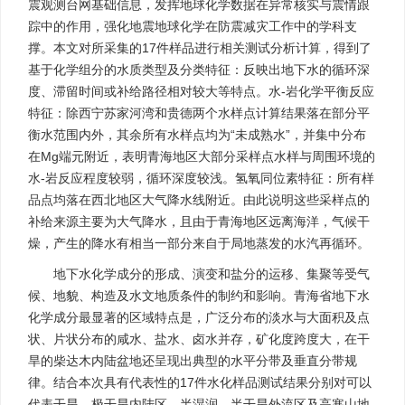
震观测台网基础信息，发挥地球化学数据在异常核实与震情跟
踪中的作用，强化地震地球化学在防震减灾工作中的学科支
撑。本文对所采集的17件样品进行相关测试分析计算，得到了
基于化学组分的水质类型及分类特征：反映出地下水的循环深
度、滞留时间或补给路径相对较大等特点。水-岩化学平衡反应
特征：除西宁苏家河湾和贵德两个水样点计算结果落在部分平
衡水范围内外，其余所有水样点均为“未成熟水”，并集中分布
在Mg端元附近，表明青海地区大部分采样点水样与周围环境的
水-岩反应程度较弱，循环深度较浅。氢氧同位素特征：所有样
品点均落在西北地区大气降水线附近。由此说明这些采样点的
补给来源主要为大气降水，且由于青海地区远离海洋，气候干
燥，产生的降水有相当一部分来自于局地蒸发的水汽再循环。
地下水化学成分的形成、演变和盐分的运移、集聚等受气
候、地貌、构造及水文地质条件的制约和影响。青海省地下水
化学成分最显著的区域特点是，广泛分布的淡水与大面积及点
状、片状分布的咸水、盐水、卤水并存，矿化度跨度大，在干
旱的柴达木内陆盆地还呈现出典型的水平分带及垂直分带规
律。结合本次具有代表性的17件水化样品测试结果分别对可以
代表干旱、极干旱内陆区，半湿润、半干旱外流区及高寒山地