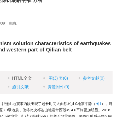
震震源机制解特征分析
339）资助。
nism solution characteristics of earthquakes
nd western part of Qilian belt
g
HTML全文
图
(3)
表
(0)
参考文献
(0)
施引文献
资源附件
(0)
后，祁连山地震带西段出现了超长时间大面积
M
4.0地震平静（
图1
），随
L
门源3.9级地震，使得此次祁连山地震带西段
M
4.0平静更加明显。2018
L
塞4.5级地震，打破了持续556天的超长地震平静，平静打破后平静区内