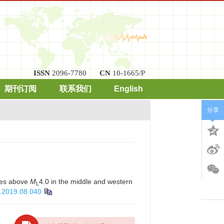
ISSN
2096-7780
CN
10-1665/P
期刊订阅
联系我们
English
分享
akes above
M
4.0 in the middle and western
L
5.2019.08.040