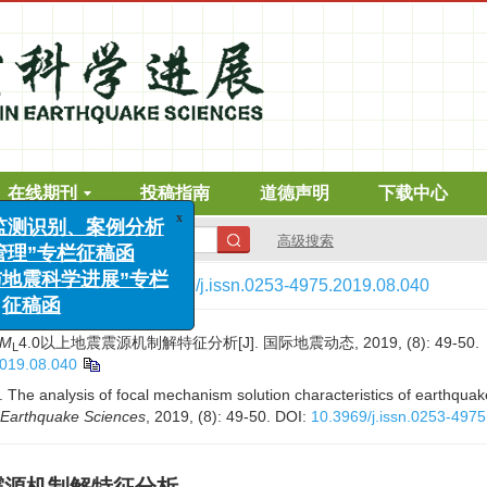
x
测识别、案例分析
在线期刊
投稿指南
道德声明
下载中心
”专栏征稿函
震科学进展”专栏
高级搜索
稿函
8)
: 49-50.
> DOI:
10.3969/j.issn.0253-4975.2019.08.040
M
4.0以上地震震源机制解特征分析[J]. 国际地震动态, 2019, (8): 49-50.
L
2019.08.040
 The analysis of focal mechanism solution characteristics of earthqu
 Earthquake Sciences
, 2019, (8): 49-50.
DOI:
10.3969/j.issn.0253-497