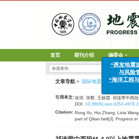
“诱发地震监
首页
期刊介绍
编委会
与风险管理
“海洋工程与地
征
文章导航
>
国际地震动态
>
2019
>
(
引用本文:
徐溶, 张辉, 王丽霞. 祁连带中西段
DOI:
10.3969/j.issn.0253-4975.
Citation:
Rong Xu, Hui Zhang, Lixia Wang.
part of Qilian belt[J].
Progress in