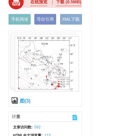
在线预览
下载
(0.5MB)
手机阅读
导出引用
XML下载
图(3)
计量
文章访问数:
592
HTML全文浏览量:
215