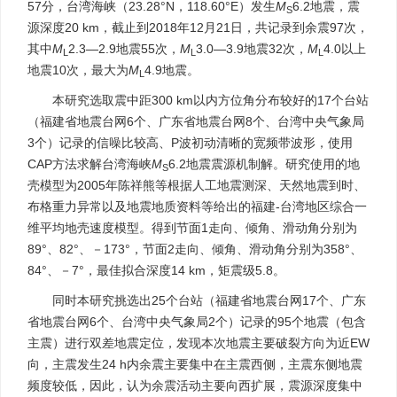
57分，台湾海峡（23.28°N，118.60°E）发生
M
6.2地震，震
S
源深度20 km，截止到2018年12月21日，共记录到余震97次，
其中
M
2.3—2.9地震55次，
M
3.0—3.9地震32次，
M
4.0以上
L
L
L
地震10次，最大为
M
4.9地震。
L
本研究选取震中距300 km以内方位角分布较好的17个台站
（福建省地震台网6个、广东省地震台网8个、台湾中央气象局
3个）记录的信噪比较高、P波初动清晰的宽频带波形，使用
CAP方法求解台湾海峡
M
6.2地震震源机制解。研究使用的地
S
壳模型为2005年陈祥熊等根据人工地震测深、天然地震到时、
布格重力异常以及地震地质资料等给出的福建-台湾地区综合一
维平均地壳速度模型。得到节面1走向、倾角、滑动角分别为
89°、82°、－173°，节面2走向、倾角、滑动角分别为358°、
84°、－7°，最佳拟合深度14 km，矩震级5.8。
同时本研究挑选出25个台站（福建省地震台网17个、广东
省地震台网6个、台湾中央气象局2个）记录的95个地震（包含
主震）进行双差地震定位，发现本次地震主要破裂方向为近EW
向，主震发生24 h内余震主要集中在主震西侧，主震东侧地震
频度较低，因此，认为余震活动主要向西扩展，震源深度集中