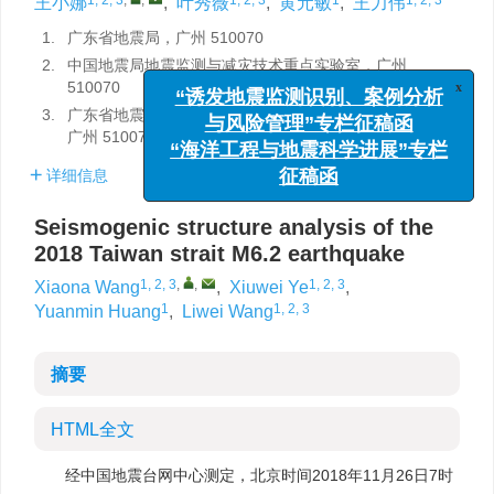
王小娜
,
叶秀薇
,
黄元敏
,
王力伟
1.
广东省地震局，广州 510070
2.
中国地震局地震监测与减灾技术重点实验室，广州
x
“诱发地震监测识别、案例分析
510070
与风险管理”专栏征稿函
3.
广东省地震预警与重大工程安全诊断重点实验室，
广州 510070
“海洋工程与地震科学进展”专栏
征稿函
详细信息
Seismogenic structure analysis of the
2018 Taiwan strait M6.2 earthquake
1, 2, 3
,
,
1, 2, 3
Xiaona Wang
,
Xiuwei Ye
,
1
1, 2, 3
Yuanmin Huang
,
Liwei Wang
摘要
HTML全文
经中国地震台网中心测定，北京时间2018年11月26日7时