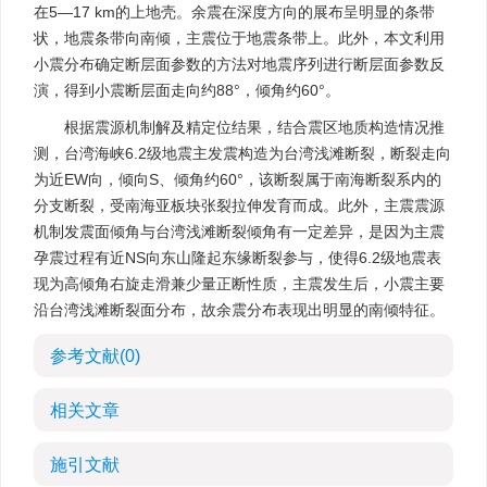
在5—17 km的上地壳。余震在深度方向的展布呈明显的条带
状，地震条带向南倾，主震位于地震条带上。此外，本文利用
小震分布确定断层面参数的方法对地震序列进行断层面参数反
演，得到小震断层面走向约88°，倾角约60°。
根据震源机制解及精定位结果，结合震区地质构造情况推
测，台湾海峡6.2级地震主发震构造为台湾浅滩断裂，断裂走向
为近EW向，倾向S、倾角约60°，该断裂属于南海断裂系内的
分支断裂，受南海亚板块张裂拉伸发育而成。此外，主震震源
机制发震面倾角与台湾浅滩断裂倾角有一定差异，是因为主震
孕震过程有近NS向东山隆起东缘断裂参与，使得6.2级地震表
现为高倾角右旋走滑兼少量正断性质，主震发生后，小震主要
沿台湾浅滩断裂面分布，故余震分布表现出明显的南倾特征。
参考文献
(0)
相关文章
施引文献