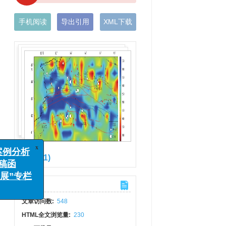
手机阅读
导出引用
XML下载
图(1)
x
别、案例分析
栏征稿函
计量
学进展”专栏
文章访问数:
548
HTML全文浏览量:
230