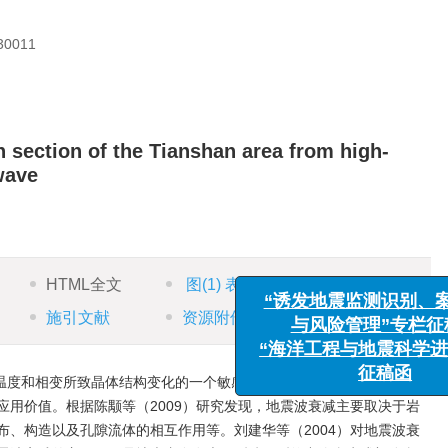
011
 section of the Tianshan area from high-
wave
HTML全文
图
(1)
表
(0)
参考文献
(0)
施引文献
资源附件
(0)
“诱发地震监测识
与风险管理”专
温度和相变所致晶体结构变化的一个敏感指标，在了解地球内部介质的
“海洋工程与地震科
应用价值。根据陈颙等（2009）研究发现，地震波衰减主要取决于岩
征稿函
布、构造以及孔隙流体的相互作用等。刘建华等（2004）对地震波衰