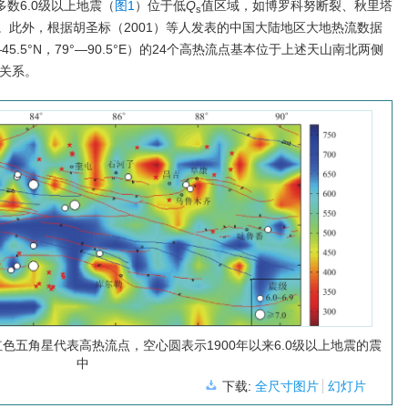
多数6.0级以上地震（
图1
）位于低
Q
值区域，如博罗科努断裂、秋里塔
s
。此外，根据胡圣标（2001）等人发表的中国大陆地区大地热流数据
5.5°N，79°—90.5°E）的24个高热流点基本位于上述天山南北两侧
关系。
色五角星代表高热流点，空心圆表示1900年以来6.0级以上地震的震
中
下载:
全尺寸图片
幻灯片