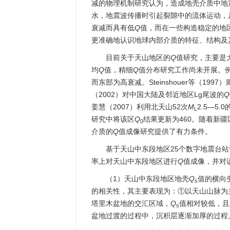
减的物理机制研究认为，造成地壳介质中地
水，地震波传播时引起裂隙中的流体运动，
衰减而具有低
Q
值，而在一些构造稳定的地
更准确地认识地球内部介质的特征、结构及
目前关于天山地区的
Q
值研究，主要是
均
Q
值，精细
Q
值分布研究工作尚未开展。例
而东部为高衰减。Steinshouer等（1
（2002）对中国大陆及邻近地区Lg尾波的
Q
姜慧（2007）利用北天山52次
M
2.5—5
L
研究中将该区
Q
结果更新为460。随着新
0
介质的
Q
值成像研究提供了有力条件。
基于天山中东段地区25个数字地震台站记录到
率上对天山中东段地区进行
Q
值成像，并对
（1）天山中东段地区地壳
Q
值的横向
s
的相关性，其主要表现为：①以天山山脉为
塔里木盆地的交汇区域，
Q
值相对较低，且
s
盆地过渡的过程中，沉积层逐渐加厚的过程