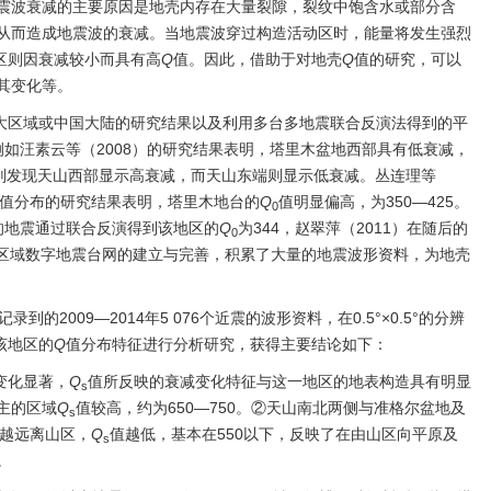
震波衰减的主要原因是地壳内存在大量裂隙，裂纹中饱含水或部分含
从而造成地震波的衰减。当地震波穿过构造活动区时，能量将发生强烈
区则因衰减较小而具有高
Q
值。因此，借助于对地壳
Q
值的研究，可以
其变化等。
大区域或中国大陆的研究结果以及利用多台多地震联合反演法得到的平
如汪素云等（2008）的研究结果表明，塔里木盆地西部具有低衰减，
997）则发现天山西部显示高衰减，而天山东端则显示低衰减。丛连理等
值分布的研究结果表明，塔里木地台的
Q
值明显偏高，为350—425。
0
.0的地震通过联合反演得到该地区的
Q
为344，赵翠萍（2011）在随后的
0
疆区域数字地震台网的建立与完善，积累了大量的地震波形资料，为地壳
的2009—2014年5 076个近震的波形资料，在0.5°×0.5°的分辨
该地区的
Q
值分布特征进行分析研究，获得主要结论如下：
变化显著，
Q
值所反映的衰减变化特征与这一地区的地表构造具有明显
s
主的区域
Q
值较高，约为650—750。②天山南北两侧与准格尔盆地及
s
越远离山区，
Q
值越低，基本在550以下，反映了在由山区向平原及
s
。