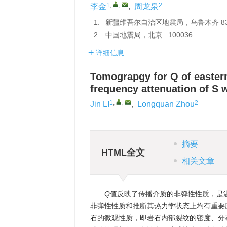
1
,
,
2
李金
,
周龙泉
1.
新疆维吾尔自治区地震局，乌鲁木齐 830
2.
中国地震局，北京 100036
详细信息
Tomograpgy for Q of eastern
frequency attenuation of S 
1
,
,
2
Jin LI
,
Longquan Zhou
摘要
HTML全文
相关文章
Q
值反映了传播介质的非弹性性质，是
非弹性性质和推断其热力学状态上均有重要
石的微观性质，即岩石内部裂纹的密度、分