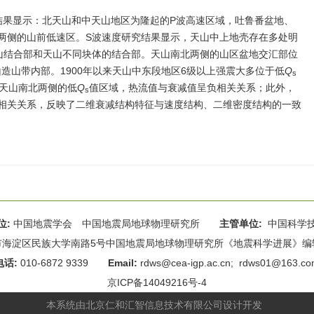
结果显示：北天山和中天山地区为隆起的P波高速区域，吐鲁番盆地、
两侧的山前低速区。S波速度研究结果显示，天山中上地壳存在多处明
山结合部和天山不同块体的结合部。天山南北两侧的山区盆地交汇部位
造山带内部。1900年以来天山中东段地区6级以上强震大多位于低
Q
s
述天山南北两侧的低
Q
值区域，热流值与衰减值呈负相关关系；此外，
s
相关关系，反映了二维衰减结构特征与速度结构、二维密度结构的一致
位:
中国地震学会 中国地震局地球物理研究所
主管单位:
中国科学
海淀区民族大学南路5号中国地震局地球物理研究所《地震科学进展》编辑部 
电话:
010-6872 9339
Email:
rdws@cea-igp.ac.cn
;
rdws01@163.co
京ICP备14049216号-4
本系统由
北京仁和汇智信息技术有限公司
设计开发