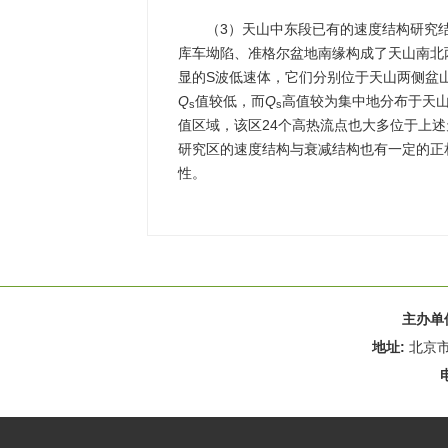
（3）天山中东段已有的速度结构研究
库车坳陷、准格尔盆地南缘构成了天山南北
显的S波低速体，它们分别位于天山两侧盆
Q
值较低，而
Q
高值较为集中地分布于天山
s
s
值区域，该区24个高热流点也大多位于上
研究区的速度结构与衰减结构也有一定的正
性。
主办单
地址:
北京市