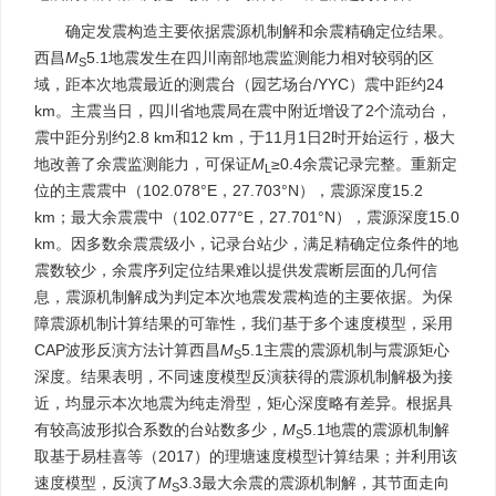
确定发震构造主要依据震源机制解和余震精确定位结果。
西昌
M
5.1地震发生在四川南部地震监测能力相对较弱的区
S
域，距本次地震最近的测震台（园艺场台/YYC）震中距约24
km。主震当日，四川省地震局在震中附近增设了2个流动台，
震中距分别约2.8 km和12 km，于11月1日2时开始运行，极大
地改善了余震监测能力，可保证
M
≥0.4余震记录完整。重新定
L
位的主震震中（102.078°E，27.703°N），震源深度15.2
km；最大余震震中（102.077°E，27.701°N），震源深度15.0
km。因多数余震震级小，记录台站少，满足精确定位条件的地
震数较少，余震序列定位结果难以提供发震断层面的几何信
息，震源机制解成为判定本次地震发震构造的主要依据。为保
障震源机制计算结果的可靠性，我们基于多个速度模型，采用
CAP波形反演方法计算西昌
M
5.1主震的震源机制与震源矩心
S
深度。结果表明，不同速度模型反演获得的震源机制解极为接
近，均显示本次地震为纯走滑型，矩心深度略有差异。根据具
有较高波形拟合系数的台站数多少，
M
5.1地震的震源机制解
S
取基于易桂喜等（2017）的理塘速度模型计算结果；并利用该
速度模型，反演了
M
3.3最大余震的震源机制解，其节面走向
S