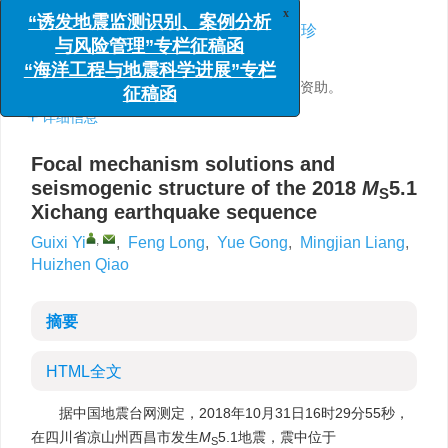
x
,
易桂喜
,
龙锋
,
宫悦
,
粱明剑
,
乔慧珍
“诱发地震监测识别、案例分析
与风险管理”专栏征稿函
四川省地震局，成都 610041
“海洋工程与地震科学进展”专栏
基金项目:
国家自然科学基金（41574047）资助。
征稿函
详细信息
Focal mechanism solutions and
seismogenic structure of the 2018
M
5.1
S
Xichang earthquake sequence
,
Guixi Yi
,
Feng Long
,
Yue Gong
,
Mingjian Liang
,
Huizhen Qiao
摘要
HTML全文
据中国地震台网测定，2018年10月31日16时29分55秒，
在四川省凉山州西昌市发生
M
5.1地震，震中位于
S