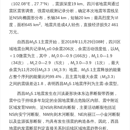
（102.08°E，27.7°N），震源深度19 km。四川省地震局通过
震区震害调查、强震动观测记录分析，确定本次地震等震线呈
近NS向椭圆形分布，长轴34 km，短轴20 km；最高烈度为Ⅵ
2
度，面积645 km
。地震共造成4人轻伤，直接经济损失2 461
万元。
自西昌
M
5.1主震开始，至2018年11月29日08时，四川区
S
域地震台网共记录
M
≥0.0余震206次，余震活动强度低，以
M
L
L
＜1.0微震为主，其中，
M
0.0—0.9 (166次)，
M
1.0—1.9
L
L
（34次），
M
2.0—2.9 （5次），
M
3.0—3.9 （1次），最大
L
L
余震为11月20日
M
3.3（
M
3.9）地震。
M
5.1主震释放的能量
S
L
S
占整个序列的能量比约99.4%，且主震与最大余震（
M
3.3）
S
之间的震级差达1.8，表明西昌
M
5.1地震序列为主震-余震型。
S
西昌
M
5.1地震发生在川滇菱形块体东边界断裂带西侧，
S
震中位于持续多年划定的全国地震重点危险区内部。震中附近
区域发育NW向、近NS向和NE向断裂，主要活动断裂包括近
NS向安宁河断裂、NW向则木河断裂、NE向丽江—小金河断裂
以及盐源弧形断裂，均具有发生强震的构造条件。因此，西昌
地震的发震断层判定直接关系到后续区域地震趋势分析。