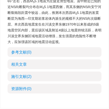
65°左右，西昌
M
5.1地震为左旋走滑型地震。震中附近已知的
S
近NS向断裂均分布在
M
5.1地震西侧，而其东侧的NS向安宁河
S
断裂南段距震中较远，由此，推测本次西昌
M
5.1地震的发震
S
断层为海西—印支期岩浆岩体内派生的规模不大的NS向次级断
层。本次西昌地震发生在川滇交界东侧1970年以来形成的5级
地震空区内部，震后该区域及附近4级以上地震持续活跃，表明
川滇交界东侧区域地震活动增强，发生强震的危险性不断增
大，应加强该区域的地震活动监视。
参考文献
(0)
相关文章
施引文献
(2)
资源附件
(0)