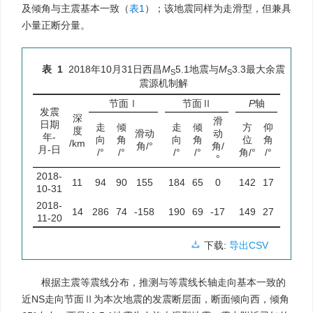
及倾角与主震基本一致（
表1
）；该地震同样为走滑型，但兼具
小量正断分量。
表 1
2018年10月31日西昌
M
5.1地震与
M
3.3最大余震
S
S
震源机制解
节面Ⅰ
节面Ⅱ
P
轴
T
轴
发震
深
滑
方
日期
走
倾
走
倾
方
仰
度
滑动
动
位
年-
向
角
向
角
位
角
/km
角/°
角/
角/
月-日
/°
/°
/°
/°
角/°
/°
°
°
2018-
11
94
90
155
184
65
0
142
17
46
10-31
2018-
14
286
74
-158
190
69
-17
149
27
57
11-20
下载:
导出CSV
根据主震等震线分布，推测与等震线长轴走向基本一致的
近NS走向节面Ⅱ为本次地震的发震断层面，断面倾向西，倾角