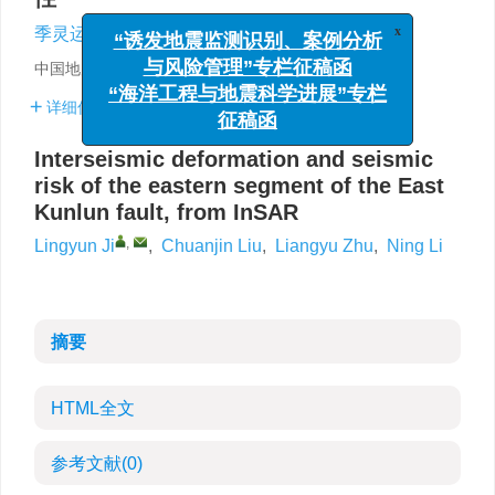
x
“诱发地震监测识别、案例分析
,
季灵运
,
刘传金
,
朱良玉
,
李宁
与风险管理”专栏征稿函
中国地震局第二监测中心，西安 710054
“海洋工程与地震科学进展”专栏
详细信息
征稿函
Interseismic deformation and seismic
risk of the eastern segment of the East
Kunlun fault, from InSAR
,
Lingyun Ji
,
Chuanjin Liu
,
Liangyu Zhu
,
Ning Li
摘要
HTML全文
参考文献
(0)