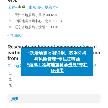
1
,
,
2
3
宋程
,
张永仙
,
夏彩韵
1.
天津市地震局，天津 300201
2.
中国地震台网中心，北京 100045
3.
辽宁省地震局，沈阳 110034
详细信息
Research on hotspot characteristics of
x
“诱发地震监测识别、案例分析
earthquakes above
M
5.5 in North China
L
与风险管理”专栏征稿函
from 1991 to 1999
“海洋工程与地震科学进展”专栏
1
,
,
2
3
Cheng Song
,
Yongxian Zhang
,
Caiyun Xia
征稿函
1.
2.
3.
摘要