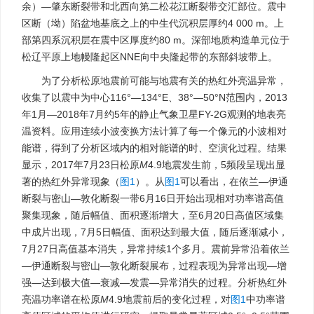
余）—肇东断裂带和北西向第二松花江断裂带交汇部位。震中
区断（坳）陷盆地基底之上的中生代沉积层厚约4 000 m。上
部第四系沉积层在震中区厚度约80 m。深部地质构造单元位于
松辽平原上地幔隆起区NNE向中央隆起带的东部斜坡带上。
为了分析松原地震前可能与地震有关的热红外亮温异常，
收集了以震中为中心116°—134°E、38°—50°N范围内，2013
年1月—2018年7月约5年的静止气象卫星FY-2G观测的地表亮
温资料。应用连续小波变换方法计算了每一个像元的小波相对
能谱，得到了分析区域内的相对能谱的时、空演化过程。结果
显示，2017年7月23日松原
M
4.9地震发生前，5频段呈现出显
著的热红外异常现象（
图1
）。从
图1
可以看出，在依兰—伊通
断裂与密山—敦化断裂一带6月16日开始出现相对功率谱高值
聚集现象，随后幅值、面积逐渐增大，至6月20日高值区域集
中成片出现，7月5日幅值、面积达到最大值，随后逐渐减小，
7月27日高值基本消失，异常持续1个多月。震前异常沿着依兰
—伊通断裂与密山—敦化断裂展布，过程表现为异常出现—增
强—达到极大值—衰减—发震—异常消失的过程。分析热红外
亮温功率谱在松原
M
4.9地震前后的变化过程，对
图1
中功率谱