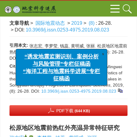
文章导航
>
国际地震动态
>
2019
>
(8)
: 26-28.
> DOI:
10.3969/j.issn.0253-4975.2019.08.023
引用本文:
张志宏, 李梦莹, 钱蕊, 黄明威, 张丽. 松原地区地震前
热红外亮温异常特征研究[J]. 国际地震动态, 2019, (8): 26-28.
DOI:
10.3969/j.issn.0253-4975.2019.08.023
x
“诱发地震监测识别、案例分析
Citation:
Zhihong Zhang, Mengying Li, Rui Qian, Mingwei
与风险管理”专栏征稿函
Huang, Li Zhang. Study on the abnormal characteristics of
“海洋工程与地震科学进展”专栏
thermal infrared bright temperature before earthquakes in
征稿函
Songyuan area[J].
Progress in Earthquake Sciences
, 2019,
(8): 26-28.
DOI:
10.3969/j.issn.0253-4975.2019.08.023
PDF下载
(644 KB)
松原地区地震前热红外亮温异常特征研究
,