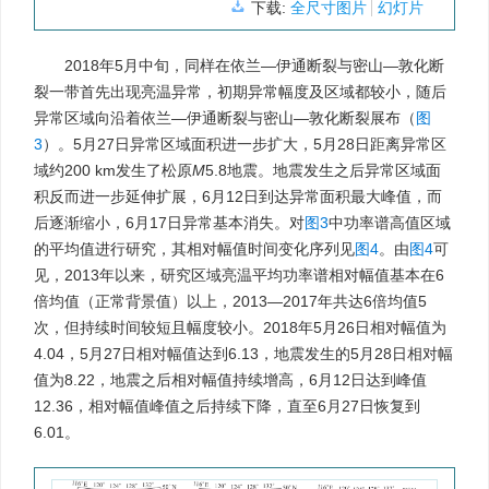
下载:
全尺寸图片
幻灯片
2018年5月中旬，同样在依兰—伊通断裂与密山—敦化断
裂一带首先出现亮温异常，初期异常幅度及区域都较小，随后
异常区域向沿着依兰—伊通断裂与密山—敦化断裂展布（
图
3
）。5月27日异常区域面积进一步扩大，5月28日距离异常区
域约200 km发生了松原
M
5.8地震。地震发生之后异常区域面
积反而进一步延伸扩展，6月12日到达异常面积最大峰值，而
后逐渐缩小，6月17日异常基本消失。对
图3
中功率谱高值区域
的平均值进行研究，其相对幅值时间变化序列见
图4
。由
图4
可
见，2013年以来，研究区域亮温平均功率谱相对幅值基本在6
倍均值（正常背景值）以上，2013—2017年共达6倍均值5
次，但持续时间较短且幅度较小。2018年5月26日相对幅值为
4.04，5月27日相对幅值达到6.13，地震发生的5月28日相对幅
值为8.22，地震之后相对幅值持续增高，6月12日达到峰值
12.36，相对幅值峰值之后持续下降，直至6月27日恢复到
6.01。