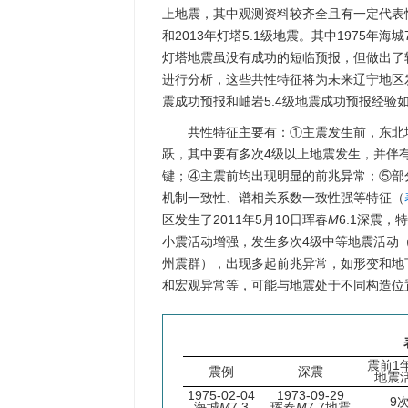
上地震，其中观测资料较齐全且有一定代表性的
和2013年灯塔5.1级地震。其中1975年海
灯塔地震虽没有成功的短临预报，但做出了
进行分析，这些共性特征将为未来辽宁地区
震成功预报和岫岩5.4级地震成功预报经验如
共性特征主要有：①主震发生前，东北
跃，其中要有多次4级以上地震发生，并伴
键；④主震前均出现明显的前兆异常；⑤部
机制一致性、谱相关系数一致性强等特征（
区发生了2011年5月10日珲春
M
6.1深震，
小震活动增强，发生多次4级中等地震活动
州震群），出现多起前兆异常，如形变和地
和宏观异常等，可能与地震处于不同构造位
震前1
震例
深震
地震
1975-02-04
1973-09-29
9
海城
M
7.3
珲春
M
7.7地震