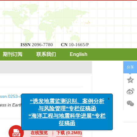
ISSN
2096-7780
CN
10-1665/P
期刊订阅
联系我们
English
分享
.issn.0253-4975.2019.08.017
ess in Earthquake Sciences
, 2019, (8): 20-
x
“诱发地震监测识别、案例分析
与风险管理”专栏征稿函
“海洋工程与地震科学进展”专栏
征稿函
在线预览
下载
(0.2MB)