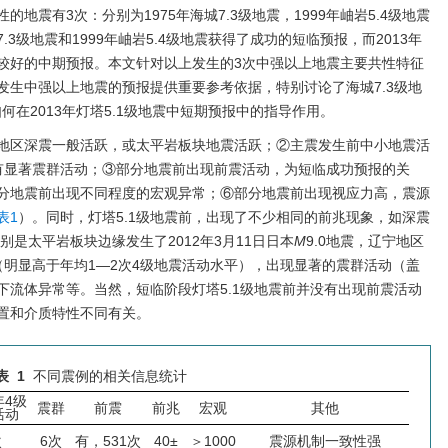
地震有3次：分别为1975年海城7.3级地震，1999年岫岩5.4级地震
城7.3级地震和1999年岫岩5.4级地震获得了成功的短临预报，而2013年
较好的中期预报。本文针对以上发生的3次中强以上地震主要共性特征
发生中强以上地震的预报提供重要参考依据，特别讨论了海城7.3级地
何在2013年灯塔5.1级地震中短期预报中的指导作用。
地区深震一般活跃，或太平岩板块地震活跃；②主震发生前中小地震活
有显著震群活动；③部分地震前出现前震活动，为短临成功预报的关
分地震前出现不同程度的宏观异常；⑥部分地震前出现视应力高，震源
表1
）。同时，灯塔5.1级地震前，出现了不少相同的前兆现象，如深震
特别是太平岩板块边缘发生了2012年3月11日日本
M
9.0地震，辽宁地区
（明显高于年均1—2次4级地震活动水平），出现显著的震群活动（盖
下流体异常等。当然，短临阶段灯塔5.1级地震前并没有出现前震活动
置和介质特性不同有关。
表 1
不同震例的相关信息统计
年4级
震群
前震
前兆
宏观
其他
活动
次
6次
有，531次
40±
＞1000
震源机制一致性强