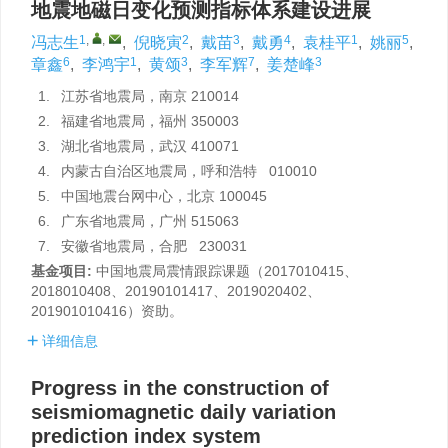
地震地磁日变化预测指标体系建设进展
1
,
,
2
3
4
1
5
冯志生
,
倪晓寅
,
戴苗
,
戴勇
,
袁桂平
,
姚丽
,
6
1
3
7
3
章鑫
,
李鸿宇
,
黄颂
,
李军辉
,
姜楚峰
1.
江苏省地震局，南京 210014
2.
福建省地震局，福州 350003
3.
湖北省地震局，武汉 410071
4.
内蒙古自治区地震局，呼和浩特 010010
5.
中国地震台网中心，北京 100045
6.
广东省地震局，广州 515063
7.
安徽省地震局，合肥 230031
基金项目:
中国地震局震情跟踪课题（2017010415、
2018010408、20190101417、2019020402、
201901010416）资助。
详细信息
Progress in the construction of
seismiomagnetic daily variation
prediction index system