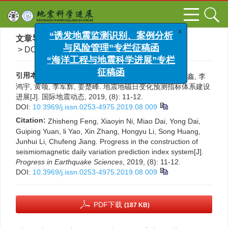
x
“诱发地震监测识别、案例分析
文章导航
>
国际地震动态
>
2019
>
(8)
: 11-12.
与风险管理”专栏征稿函
> DOI:
10.3969/j.issn.0253-4975.2019.08.009
“海洋工程与地震科学进展”专栏
征稿函
引用本文:
冯志生, 倪晓寅, 戴苗, 戴勇, 袁桂平, 姚丽, 章鑫, 李
鸿宇, 黄颂, 李军辉, 姜楚峰. 地震地磁日变化预测指标体系建设
进展[J]. 国际地震动态, 2019, (8): 11-12.
DOI:
10.3969/j.issn.0253-4975.2019.08.009
Citation:
Zhisheng Feng, Xiaoyin Ni, Miao Dai, Yong Dai,
Guiping Yuan, li Yao, Xin Zhang, Hongyu Li, Song Huang,
Junhui Li, Chufeng Jiang. Progress in the construction of
seismiomagnetic daily variation prediction index system[J].
Progress in Earthquake Sciences
, 2019, (8): 11-12.
DOI:
10.3969/j.issn.0253-4975.2019.08.009
PDF下载
(187 KB)