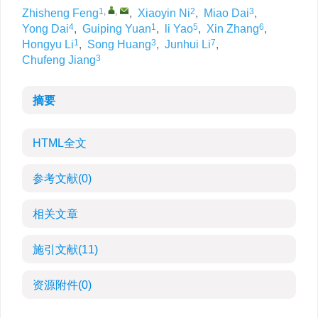
1
,
,
2
3
Zhisheng Feng
,
Xiaoyin Ni
,
Miao Dai
,
4
1
5
6
Yong Dai
,
Guiping Yuan
,
li Yao
,
Xin Zhang
,
1
3
7
Hongyu Li
,
Song Huang
,
Junhui Li
,
3
Chufeng Jiang
摘要
HTML全文
参考文献
(0)
相关文章
施引文献
(11)
资源附件
(0)