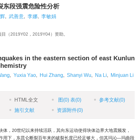
裂东段强震危险性分析
辉
,
武善意
,
李娜
,
李敏娟
2019Y02，2019Y04）资助。
hquakes in the eastern section of east Kunlun
chemistry
Wang
,
Yuxia Yao
,
Hui Zhang
,
Shanyi Wu
,
Na Li
,
Minjuan Li
HTML全文
图
(0)
表
(0)
参考文献
(0)
施引文献
资源附件
(0)
块体，20世纪以来持续活跃，其向东运动使得块体边界大地震频发，
作用下，东昆仑断裂百年来的破裂长度已经足够大，但其玛沁—玛曲段