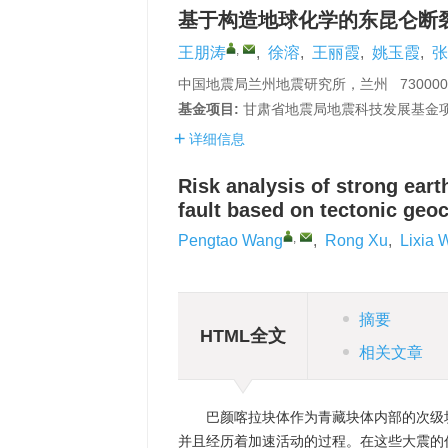
基于构造地球化学的东昆仑断
,
王朋涛
,
徐溶
,
王丽霞
,
姚玉霞
,
张
中国地震局兰州地震研究所，兰州 730000
基金项目:
甘肃省地震局地震科技发展基金项目（
详细信息
Risk analysis of strong eart
fault based on tectonic geo
,
Pengtao Wang
,
Rong Xu
,
Lixia 
摘要
HTML全文
相关文章
巴颜喀拉块体作为青藏块体内部的次级
并且经历着加速活动的过程。在这些大震的