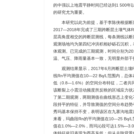
的中强以上地震平静时间已经达到1 500
的研究尤为重要。
本研究以此为前提，基于李陈侠根据断
2017—2018年完成了三期跨断层土壤气体R
层高角度相交的跨断层测线，每条测线以断层
观测场地均为第四纪冲洪积相砂砾石沉积，
体观测。已完成的三期观测，时间分别为2017
温、气压、降雨量基本一致，无明显外部干
观测结果显示，2017年6月跨断层土壤R
线Rn平均测值在10—22 Bq/L范围内，
低（0.8—1.6%）的空间分布特征，二
该断裂上小震活动频度所反映的区域应力状态
了第二期观测，两期测值在曲线形态上变化
段持平的特征，并导致测值的空间分布趋势
秀玛基本保持不变，表明该区在九寨沟地震
来看，玛曲段Rn的平均测值在10—25 Bq/
值在1.0%—2.0%，而玛沁段可达1.5%—3
体特征依旧表现为西高东低；但从去除背景值