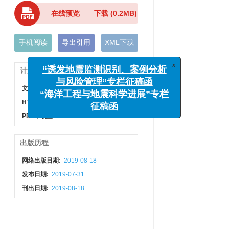
在线预览
下载
(0.2MB)
手机阅读
导出引用
XML下载
x
“诱发地震监测识别、案例分析
与风险管理”专栏征稿函
计量
“海洋工程与地震科学进展”专栏
文章访问数:
656
征稿函
HTML全文浏览量:
269
PDF下载量:
13
出版历程
网络出版日期:
2019-08-18
发布日期:
2019-07-31
刊出日期:
2019-08-18