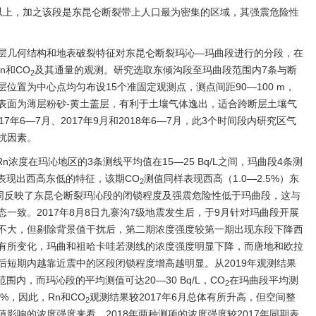
年以上，加之该段是东昆仑断裂带上人口最为密集的区域，其强震危险性
层几何结构和地表破裂特征对东昆仑断裂玛沁—玛曲段进行的分段，在
n和CO
及其通量的观测。研究选取东倾沟段至玛曲段范围内7条与断
2
位置为中心点均匀布设15个准固定观测点，测点间距90—100 m，
表面为薄层粉砂-黄土盖层，有利于土壤气体逸出，适合跨断层土壤气
年6—7月、2017年9月和2018年6—7月，此3个时间段内研究区气
扰因素。
n浓度在玛沁地区的3条测线平均值在15—25 Bq/L之间，玛曲段4条测
总体表现出西高东低的特征，该期CO
测值同样表现西高（1.0—2.5%）东
2
者共同反映了东昆仑断裂玛沁段的闭锁程度及强震危险性低于玛曲段，这与
一致。2017年8月8日九寨沟7级地震发生后，于9月针对玛曲段开展
不大，但剔除背景值干扰后，第二期浓度强度较第一期出现东段下降西
有所变化，玛曲和祖哈卡哇若测线的浓度强度明显下降，而唐地和欧拉
后短期内越靠近震中的区段闭锁程度增高越明显。从2019年观测结果
L范围内，而玛沁段的平均测值可达20—30 Bq/L，CO
在玛曲段平均测
2
.0%，因此，Rn和CO
观测结果较2017年6月总体有所升高，但空间整
2
影响的浓度强度来看，2018年两种测项的浓度强度较2017年同期表