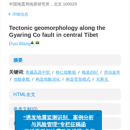
中国地震局地质研究所，北京 100029
详细信息
Tectonic geomorphology along the
Gyaring Co fault in central Tibet
,
Duo Wang
摘要
关键词:
青藏高原中部
/
格仁错断裂
/
晚第四纪
/
滑动速率
/
地貌参数
/
构造地貌演化
/
构造变形模式
/
光释光
HTML全文
参考文献
(0)
x
“诱发地震监测识别、案例分析
相关文章
与风险管理”专栏征稿函