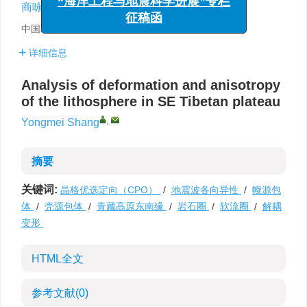
,
商咏梅
征稿函
中国地震局地质研究所，北京 100029
详细信息
Analysis of deformation and anisotropy
of the lithosphere in SE Tibetan plateau
,
Yongmei Shang
摘要
关键词:
晶格优选定向（CPO）
/
地震波各向异性
/
幔源包
体
/
壳源包体
/
青藏高原东南缘
/
岩石圈
/
软流圈
/
解耦
变形
HTML全文
参考文献
(0)