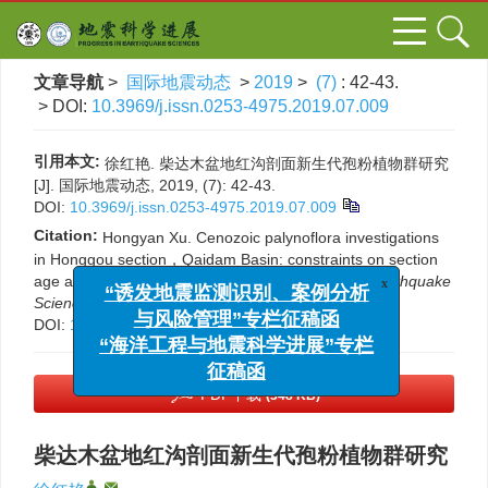
文章导航
>
国际地震动态
>
2019
>
(7)
: 42-43.
> DOI:
10.3969/j.issn.0253-4975.2019.07.009
引用本文:
徐红艳. 柴达木盆地红沟剖面新生代孢粉植物群研究
[J]. 国际地震动态, 2019, (7): 42-43.
DOI:
10.3969/j.issn.0253-4975.2019.07.009
Citation:
Hongyan Xu. Cenozoic palynoflora investigations
in Honggou section，Qaidam Basin: constraints on section
x
age and climatic - tectonic events[J].
Progress in Earthquake
“诱发地震监测识别、案例分析
Sciences
, 2019, (7): 42-43.
与风险管理”专栏征稿函
DOI:
10.3969/j.issn.0253-4975.2019.07.009
“海洋工程与地震科学进展”专栏
征稿函
PDF下载
(348 KB)
柴达木盆地红沟剖面新生代孢粉植物群研究
,