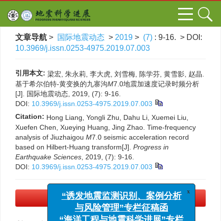
文章导航
>
国际地震动态
>
2019
>
(7)
: 9-16.
> DOI:
10.3969/j.issn.0253-4975.2019.07.003
引用本文:
梁宏, 朱永莉, 李大虎, 刘雪梅, 陈学芬, 黄雪影, 赵晶.
基于希尔伯特-黄变换的九寨沟
M
7.0地震加速度记录时频分析
[J]. 国际地震动态, 2019, (7): 9-16.
DOI:
10.3969/j.issn.0253-4975.2019.07.003
Citation:
Hong Liang, Yongli Zhu, Dahu Li, Xuemei Liu,
Xuefen Chen, Xueying Huang, Jing Zhao. Time-frequency
analysis of Jiuzhaigou
M
7.0 seismic acceleration record
based on Hilbert-Huang transform[J].
Progress in
Earthquake Sciences
, 2019, (7): 9-16.
DOI:
10.3969/j.issn.0253-4975.2019.07.003
x
“诱发地震监测识别、案例分析
PDF下载
(1236 KB)
与风险管理”专栏征稿函
“海洋工程与地震科学进展”专栏