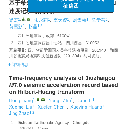
基于希尔伯特-黄变换的九寨沟
M
7.0地震加
征稿函
速度记录时频分析
1
,
,
1
1
1
1
梁宏
,
朱永莉
,
李大虎
,
刘雪梅
,
陈学芬
,
1
1,2
黄雪影
,
赵晶
1.
四川省地震局，成都 610041
2.
四川省地震局西昌中心站，四川西昌 610052
基金项目:
四川省留学回国人员科技活动项目（201949）和四
川省地震局地震科技创新团队（201804）共同资助。
详细信息
Time-frequency analysis of Jiuzhaigou
M
7.0 seismic acceleration record based
on Hilbert-Huang transform
1
,
,
1
1
Hong Liang
,
Yongli Zhu
,
Dahu Li
,
1
1
1
Xuemei Liu
,
Xuefen Chen
,
Xueying Huang
,
1,2
Jing Zhao
1.
Sichuan Earthquake Agency，Chengdu
610041，China