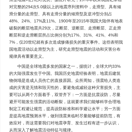
对完整的294次5.0级以上的地震序列资料中，走滑型、具有倾
滑分量的走滑型、具有走滑分量的倾滑型及逆冲型分别占
48%、24%、17%及11%。1900年至2015年我国大陆伴有地表
破裂的断层地震共29次，正断层、逆断层、走滑断层、正走滑
断层和逆走滑断层所占比例分别为17%、31%、41%、4%和
7%，仅20世纪就有多次造成惨痛损失的重灾事件。这些表明我
国地震活动以走滑型为主，研究走滑型地震的活动和灾害分布
规律具有重要意义。
中国是全球地震多发的国家之一，据统计，全球大约33%
的大陆强震发生于中国。我国历史地震经验表明，地震后建筑
物倒塌是造成人员伤亡的直接原因。众所周知，强震给人类造
成的灾害是无情和毁灭性的，要避免或减轻这种灾害损失，主
要可以从两个方面着手，双管齐下：一方面是抗震设防，尽量
避开可能发生强震的活动断裂，这就要求我们能够科学合理地
制定工程避让规范，提高设防标准和科学避让水平；另一方面
是提高地震预测水平，做到强震来临时尽量能够提前防范，有
效应对，而这需要我们对地震孕育、发生过程有进一步认识，
从而深入了解地震活动特征与规律。