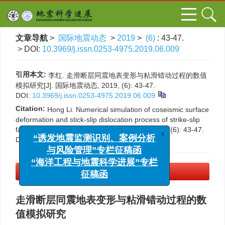
文章导航
>
国际地震动态
>
2019
>
(6)
: 43-47.
> DOI:
10.3969/j.issn.0253-4975.2019.06.009
引用本文:
李红. 走滑断层同震地表变形与粘滑错动过程的数值
模拟研究[J]. 国际地震动态, 2019, (6): 43-47.
DOI:
10.3969/j.issn.0253-4975.2019.06.009
Citation:
Hong Li. Numerical simulation of coseismic surface
deformation and stick-slip dislocation process of strike-slip
x
fault[J].
Progress in Earthquake Sciences
, 2019, (6): 43-47.
“诱发地震监测识别、案例分析
DOI:
10.3969/j.issn.0253-4975.2019.06.009
与风险管理”专栏征稿函
“海洋工程与地震科学进展”专栏
征稿函
PDF下载
(358 KB)
走滑断层同震地表变形与粘滑错动过程的数
值模拟研究