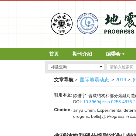
首页
期刊介绍
编委会
文章导航
>
国际地震动态
>
2019
>
(
引用本文:
陈进宇. 含碳结构和部分熔融对造山带地
DOI:
10.3969/j.issn.0253-4975.
Citation:
Jinyu Chen. Experimental determin
orogenic belts[J].
Progress in Ea