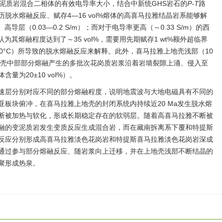
泥质岩混合二相体的有效电导率大小，结合中新统GHS岩石的
P-T
路
脱水熔融反应、赋存4—16 vol%熔体的高喜马拉雅结晶岩系能够解
导层（0.03—0.2 S/m）；而对于电导率更高（～0.33 S/m）的西
认为其熔融程度达到了～35 vol%，需要用先期赋存1 wt%额外超临界
0°C）所导致的脱水熔融反应来解释。此外，喜马拉雅上地壳浅部（10
m）是上地壳中部部分熔融产生的多批次花岗质岩浆沿着岩墙裂隙上涌、侵入至
为20±10 vol%）。
速层分别对应不同的部分熔融程度，说明地震波与大地电磁具有不同的
板块俯冲，在喜马拉雅上地壳的封闭系统内持续近20 Ma发生脱水熔
断被加热与软化，形成长期稳定存在的软弱层。随着高喜马拉雅不断被
融的变泥质岩发生变质反应生成混合岩，而在藏南拆离系下覆和特提斯
反应分别形成高喜马拉雅淡色花岗岩和特提斯喜马拉雅淡色花岗岩深成
通过参与部分熔融反应、随岩浆向上迁移，并在上地壳浅部不断结晶的
聚形成热泉。