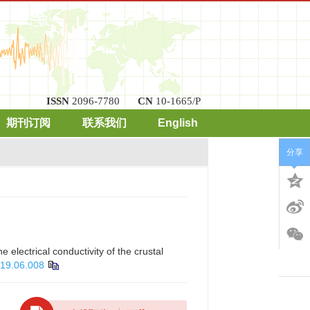
ISSN
2096-7780
CN
10-1665/P
期刊订阅
联系我们
English
分享
 electrical conductivity of the crustal
019.06.008