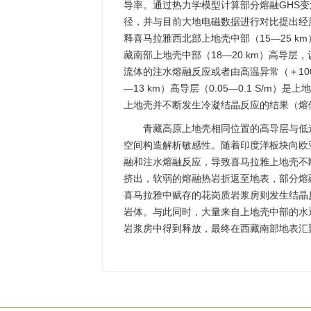
导率。通过热力学模型计算部分熔融GHS变
径，并与目前大地电磁数据进行对比提出经历
释喜马拉雅西北部上地壳中部（15—25 km）高
藏南部上地壳中部（18—20 km）高导层，
流体的注水熔融反应或者由高温异常（＋10
—13 km）高导层（0.05—0.1 S/
上地壳并不断发生冷凝结晶反应的结果（熔体含量
青藏高原上地壳相同位置的高导层与低
空间构造解析敏感性。随着印度洋板块向欧亚
融和注水熔融反应，导致喜马拉雅上地壳不
挤出，软弱的熔融热岩折返至地表，部分熔
喜马拉雅中赋存的花岗质岩浆房则发生结晶
岩体。与此同时，大量来自上地壳中部的水
岩浆房中得到释放，最终在西藏南部地表汇