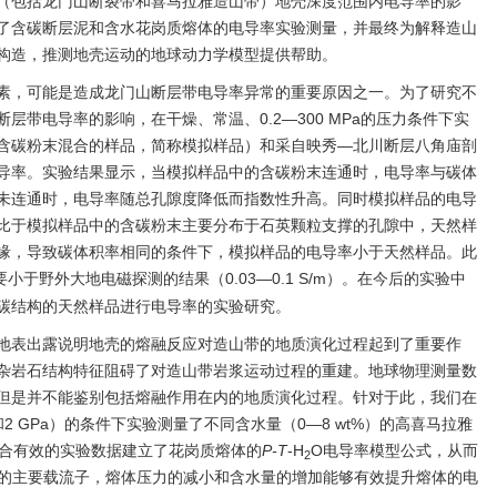
（包括龙门山断裂带和喜马拉雅造山带）地壳深度范围内电导率的影
了含碳断层泥和含水花岗质熔体的电导率实验测量，并最终为解释造山
构造，推测地壳运动的地球动力学模型提供帮助。
素，可能是造成龙门山断层带电导率异常的重要原因之一。为了研究不
带电导率的影响，在干燥、常温、0.2—300 MPa的压力条件下实
含碳粉末混合的样品，简称模拟样品）和采自映秀—北川断层八角庙剖
导率。实验结果显示，当模拟样品中的含碳粉末连通时，电导率与碳体
未连通时，电导率随总孔隙度降低而指数性升高。同时模拟样品的电导
比于模拟样品中的含碳粉末主要分布于石英颗粒支撑的孔隙中，天然样
缘，导致碳体积率相同的条件下，模拟样品的电导率小于天然样品。此
要小于野外大地电磁探测的结果（0.03—0.1 S/m）。在今后的实验中
碳结构的天然样品进行电导率的实验研究。
地表出露说明地壳的熔融反应对造山带的地质演化过程起到了重要作
杂岩石结构特征阻碍了对造山带岩浆运动过程的重建。地球物理测量数
但是并不能鉴别包括熔融作用在内的地质演化过程。针对于此，我们在
、1和2 GPa）的条件下实验测量了不同含水量（0—8 wt%）的高喜马拉雅
拟合有效的实验数据建立了花岗质熔体的
P-T
-H
O电导率模型公式，从而
2
的主要载流子，熔体压力的减小和含水量的增加能够有效提升熔体的电