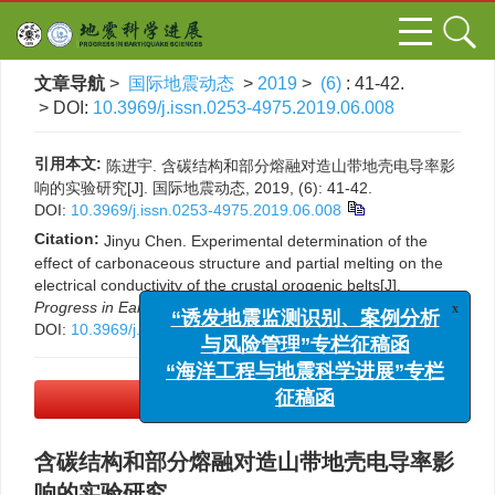
文章导航
>
国际地震动态
>
2019
>
(6)
: 41-42.
> DOI:
10.3969/j.issn.0253-4975.2019.06.008
引用本文:
陈进宇. 含碳结构和部分熔融对造山带地壳电导率影
响的实验研究[J]. 国际地震动态, 2019, (6): 41-42.
DOI:
10.3969/j.issn.0253-4975.2019.06.008
Citation:
Jinyu Chen. Experimental determination of the
effect of carbonaceous structure and partial melting on the
electrical conductivity of the crustal orogenic belts[J].
x
“诱发地震监测识别、案例分析
Progress in Earthquake Sciences
, 2019, (6): 41-42.
DOI:
10.3969/j.issn.0253-4975.2019.06.008
与风险管理”专栏征稿函
“海洋工程与地震科学进展”专栏
征稿函
PDF下载
(397 KB)
含碳结构和部分熔融对造山带地壳电导率影
响的实验研究