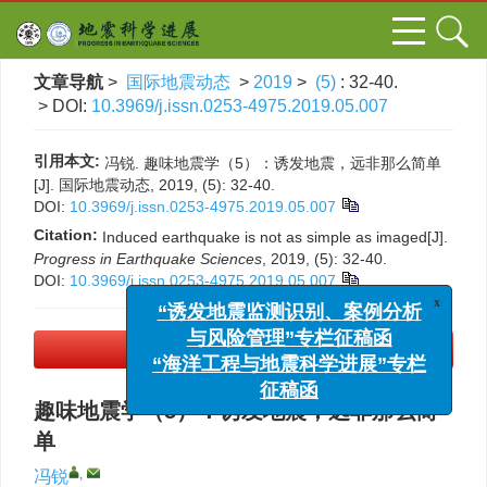
文章导航
>
国际地震动态
>
2019
>
(5)
: 32-40.
> DOI:
10.3969/j.issn.0253-4975.2019.05.007
引用本文:
冯锐. 趣味地震学（5）：诱发地震，远非那么简单
[J]. 国际地震动态, 2019, (5): 32-40.
DOI:
10.3969/j.issn.0253-4975.2019.05.007
Citation:
Induced earthquake is not as simple as imaged[J].
Progress in Earthquake Sciences
, 2019, (5): 32-40.
DOI:
10.3969/j.issn.0253-4975.2019.05.007
x
“诱发地震监测识别、案例分析
与风险管理”专栏征稿函
“海洋工程与地震科学进展”专栏
PDF下载
(1686 KB)
征稿函
趣味地震学（5）：诱发地震，远非那么简
单
,
冯锐