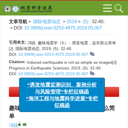
文章导航
>
国际地震动态
>
2019
>
(5)
: 32-40.
> DOI:
10.3969/j.issn.0253-4975.2019.05.007
引用本文:
冯锐. 趣味地震学（5）：诱发地震，远非那么简单
[J]. 国际地震动态, 2019, (5): 32-40.
DOI:
10.3969/j.issn.0253-4975.2019.05.007
Citation:
Induced earthquake is not as simple as imaged[J].
Progress in Earthquake Sciences
, 2019, (5): 32-40.
DOI:
10.3969/j.issn.0253-4975.2019.05.007
x
“诱发地震监测识别、案例分析
与风险管理”专栏征稿函
PDF下载
(1686 KB)
“海洋工程与地震科学进展”专栏
征稿函
趣味地震学（5）：诱发地震，远非那么简
单
,
冯锐