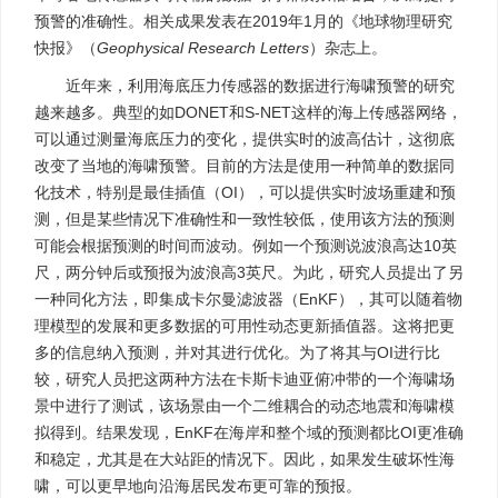
预警的准确性。相关成果发表在2019年1月的《地球物理研究
快报》（
Geophysical Research Letters
）杂志上。
近年来，利用海底压力传感器的数据进行海啸预警的研究
越来越多。典型的如DONET和S-NET这样的海上传感器网络，
可以通过测量海底压力的变化，提供实时的波高估计，这彻底
改变了当地的海啸预警。目前的方法是使用一种简单的数据同
化技术，特别是最佳插值（OI），可以提供实时波场重建和预
测，但是某些情况下准确性和一致性较低，使用该方法的预测
可能会根据预测的时间而波动。例如一个预测说波浪高达10英
尺，两分钟后或预报为波浪高3英尺。为此，研究人员提出了另
一种同化方法，即集成卡尔曼滤波器（EnKF），其可以随着物
理模型的发展和更多数据的可用性动态更新插值器。这将把更
多的信息纳入预测，并对其进行优化。为了将其与OI进行比
较，研究人员把这两种方法在卡斯卡迪亚俯冲带的一个海啸场
景中进行了测试，该场景由一个二维耦合的动态地震和海啸模
拟得到。结果发现，EnKF在海岸和整个域的预测都比OI更准确
和稳定，尤其是在大站距的情况下。因此，如果发生破坏性海
啸，可以更早地向沿海居民发布更可靠的预报。