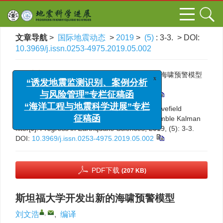
文章导航
>
国际地震动态
>
2019
>
(5)
: 3-3.
> DOI:
10.3969/j.issn.0253-4975.2019.05.002
引用本文:
刘文浩, 编译. 斯坦福大学开发出新的海啸预警模型
x
[J]. 国际地震动态, 2019, (5): 3-3.
“诱发地震监测识别、案例分析
DOI:
10.3969/j.issn.0253-4975.2019.05.002
与风险管理”专栏征稿函
Citation:
Wenhao Liu, Translator. Tsunami wavefield
“海洋工程与地震科学进展”专栏
reconstruction and forecasting using the ensemble Kalman
征稿函
filter[J].
Progress in Earthquake Sciences
, 2019, (5): 3-3.
DOI:
10.3969/j.issn.0253-4975.2019.05.002
PDF下载
(207 KB)
斯坦福大学开发出新的海啸预警模型
,
刘文浩
,
编译