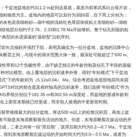
显示：干盐池盆地在约311.2 m处到达基底，基底为前寒武系白云母片岩，
细粒物质为主。盆地内的地层可以划分为3段6层，自下而上分别为：
的灰色泥质细粉砂—扇中相的浅砖红色厚层块状粘土质细粉砂—湖相
层分别约于2.76、2.33和1.78 Ma开始堆积。整个钻孔剖面的粒
个典型的水进源退的“退积型”沉积序列。
层皆向北倾斜并强烈下陷，表明其确实为一拉分盆地，盆地的沉降中心
断层之间，与现今的湖水范围大体一致，最深处可能超过了500 m。
极性带和12个负极性带，由于缺乏独立的年龄控制及钻孔下半段的退磁
”两种对比模型。由上覆地层的沉积速率外推，得到“年轻模式”下干盐池
老模式”下的年龄则为（5.12±0.04） Ma。综合考虑盆地底部地层尚未固
PTS对比的契合度及相对较高的沉积速率，我们选择“年轻模式”作为
界线分别位于181.35 m和302.55 m深度处，而盆地的形成年龄则
池盆地早在上新世末期就已经形成，而非前人推测的中更新世时期。
裂带规模最大的拉分盆地、厚达500 m以上的松散沉积层，再加上盆
有可能是东海原断裂最先活动的地方。但是，东海原断裂左旋运动的开
成，二者之间有一段“滞后期”，该滞后期大约为0.2—0.7 Ma。干盐池
，得到东海原断裂左旋运动的开始时间大约为3.0—3.5 Ma，或者为