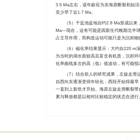
3.5 Ma左右，该年龄应为东海原断裂初始活动的
至少早了近1.7 Ma。
（5）干盐池盆地自约2.8 Ma形成以来，
Ma—现在，这有可能是因新生代晚期北半
占主导作用，而构造运动可能只是为沉积物
（6）磁化率结果显示：大约自220 
为当时的湖水面较高且富含有机质，沉积环
化率曲线多次的高（低）值波动，有可能指
（7）结合前人的研究成果，左旋走滑
自西向东逐渐变得年轻化：西段开始得最早
一直到上新世才开始。海原左旋走滑断裂带
累与释放都是以相对比较稳定的状态在进行