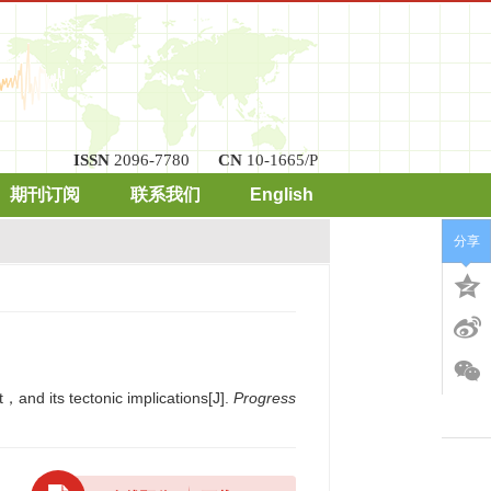
ISSN
2096-7780
CN
10-1665/P
期刊订阅
联系我们
English
分享
and its tectonic implications[J].
Progress