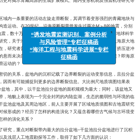
历史对揭示青藏高原的生成扩展模式、陆内变形机制及强震机理研究等
区域内一条重要的活动左旋走滑断裂，其调节着变形强烈的青藏地块与
构造运动。在20世纪，沿海原断裂带曾发生过两次
M
＞8的地震，分别
8级地震，数十万人的性命被无情夺去。自1920年海原大地震后，地球科学
研究，关于海原断裂的构造演化、几何运动学、古地震研究及海原大地
x
“诱发地震监测识别、案例分析
在，研究者普遍认为，自晚新生代以来海原断裂带主要经历了挤压逆冲
与风险管理”专栏征稿函
的悬而未决的问题即是海原断裂运动学的转变时间是什么时候？即海原
“海洋工程与地震科学进展”专栏
滑运动的？
征稿函
密切的关系，盆地内的沉积记载了边界断裂的运动变形信息，且拉分盆
，因而有可能捕捉到更多的边界断裂信息。大比例尺地质填图结果表
分盆地，其中，以干盐池拉分盆地的面积规模为最大；同时，该盆地又
带，地貌上表现为一个完全封闭的内陆盐湖，生态的脆弱性与环境的临
干盐池盆地及其周边地区，前人主要开展了区域地质填图和古地震研究
时候形成的？经历了怎样的构造演化？又蕴含着哪些古气候与古环境变
怎样的演化关系？
了研究，重点对断裂带内最大的拉分盆地−干盐池拉分盆地进行了沉积
以及浅层人工地震勘探等工作，取得了如下几方面的认识：