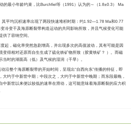
最小年龄约束，比Burchfiel等（1991）认为的～（1.8±0.3） Ma
其平均沉积速率出现了两段快速堆积时期：约1.92—1.78 Ma和0.77
球变冷变干及海原断裂带构造运动的共同影响所致，并且气候变化可能
提供了容纳空间。
m深度起，磁化率突然急剧增高，并出现多次的高值波动，其有可能是因
境变得相对还原而自生生成了硫化铁矿物所致（胶黄铁矿？ ）。而磁
示当时的湖面高（低）及气候的湿润（干旱）。
运动沿整个海原断裂带的开始时间，呈现出“自西向东”传播的特征，即
，大约于中新世中期；中段次之，大约于中新世中晚期；而东段最晚，
自中新世以来便以较低的速率在滑动，这可能意味着海原断裂的应力积
。