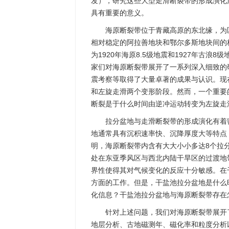
发），研究这些大型走滑断裂带的形成演化
具有重要的意义。
海原断裂带位于青藏高原的东北缘，为
相对稳定的阿拉善地块和鄂尔多斯地块间的
为1920年海原8.5级地震和1927年古浪
家们对海原断裂带展开了一系列深入细致的
震考察等取得了大量卓著的成果与认识。现
和左旋走滑两个变形阶段。然而，一个重要
断裂是于什么时间由逆冲运动转变为左旋走
拉分盆地与走滑断裂带的形成演化有着
地通常具有沉积速率快、沉降厚度大等特点
明，海原断裂带内含有大大小小多达8个拉
处在东亚季风区与西北内陆干旱区的过渡地
界性使得其对气候变化的反应十分敏感。在
方面的工作。但是，干盐池拉分盆地是什么
化信息？干盐池拉分盆地与海原断裂带存在
针对上述问题，我们对海原断裂带展开
地层分析、古地磁测年、磁化率和粒度分析