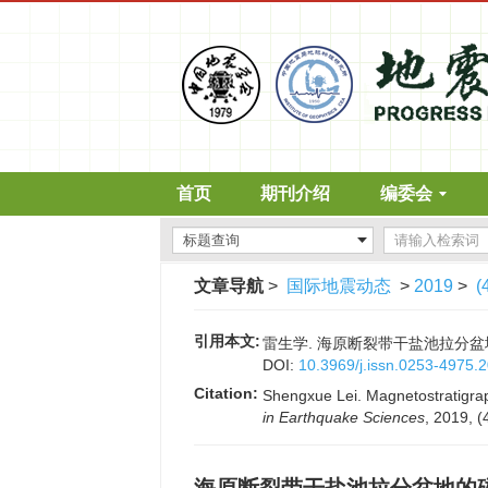
首页
期刊介绍
编委会
文章导航
>
国际地震动态
>
2019
>
(
引用本文:
雷生学. 海原断裂带干盐池拉分盆地的磁
DOI:
10.3969/j.issn.0253-4975.
Citation:
Shengxue Lei. Magnetostratigrap
in Earthquake Sciences
, 2019, (