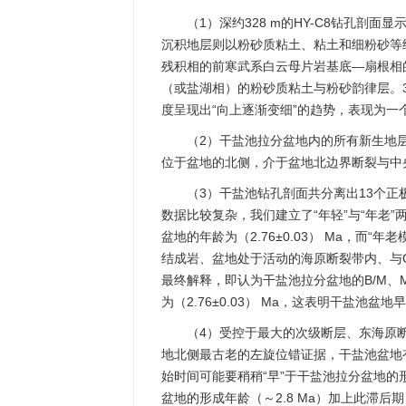
（1）深约328 m的HY-C8钻孔剖面
沉积地层则以粉砂质粘土、粘土和细粉砂等
残积相的前寒武系白云母片岩基底—扇根相
（或盐湖相）的粉砂质粘土与粉砂韵律层。3段地
度呈现出“向上逐渐变细”的趋势，表现为一
（2）干盐池拉分盆地内的所有新生地
位于盆地的北侧，介于盆地北边界断裂与中央
（3）干盐池钻孔剖面共分离出13个正
数据比较复杂，我们建立了“年轻”与“年老
盆地的年龄为（2.76±0.03） Ma，而“年
结成岩、盆地处于活动的海原断裂带内、与G
最终解释，即认为干盐池拉分盆地的B/M、M/G
为（2.76±0.03） Ma，这表明干盐
（4）受控于最大的次级断层、东海原断
地北侧最古老的左旋位错证据，干盐池盆地
始时间可能要稍稍“早”于干盐池拉分盆地的形
盆地的形成年龄（～2.8 Ma）加上此滞后期