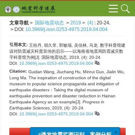
文章导航
>
国际地震动态
>
2019
>
(4)
: 20-24.
> DOI:
10.3969/j.issn.0253-4975.2019.04.004
引用本文:
王桂丹, 胡久常, 郭敏瑞, 吴佳林, 马龙. 数字科普馆建
设对防震减灾科普宣传的启示——以海南省地震局防震减灾数
字科普馆为例[J]. 国际地震动态, 2019, (4): 20-24.
DOI:
10.3969/j.issn.0253-4975.2019.04.004
Citation:
Guidan Wang, Jiuchang Hu, Minrui Guo, Jialin Wu,
Long Ma. The inspiration of construction of the digital
museum to popular science propaganda and initigation of
earthquake disasters：Taking the digital museum of
earthquake prevention and disaster reduction in Hainan
Earthquake Agency as an example[J].
Progress in
Earthquake Sciences
, 2019, (4): 20-24.
DOI:
10.3969/j.issn.0253-4975.2019.04.004
x
“诱发地震监测识别、案例分析
PDF下载
(516 KB)