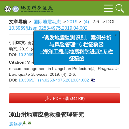
文章导航
>
国际地震动态
>
2019
>
(4)
: 2-6.
> DOI:
10.3969/j.issn.0253-4975.2019.04.002
x
“诱发地震监测识别、案例分析
引用本文:
袁远亮. 凉山州地震应急救援管理研究[J]. 国际地震
与风险管理”专栏征稿函
动态, 2019, (4): 2-6.
“海洋工程与地震科学进展”专栏
DOI:
10.3969/j.issn.0253-4975.2019.04.002
征稿函
Citation:
Yuanliang Yuan. Study on earthquake emergency
rescue management in Liangshan Prefecture[J].
Progress in
Earthquake Sciences
, 2019, (4): 2-6.
DOI:
10.3969/j.issn.0253-4975.2019.04.002
PDF下载
(394 KB)
凉山州地震应急救援管理研究
,
袁远亮