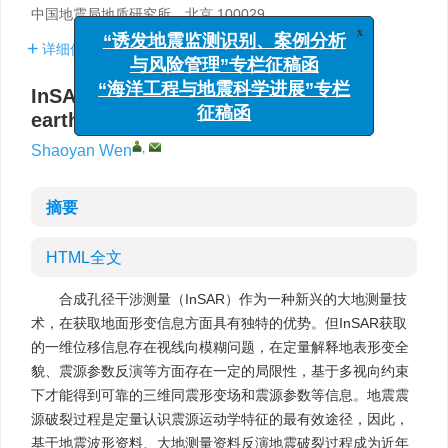
中国地震局地质研究所，北京 100029
x
“诱发地震监测识别、案例分析
详细信息
与风险管理”专栏征稿函
“海洋工程与地震科学进展”专栏
InSAR coseismic deformation and
征稿函
earthquake rupture process study
,
Shaoyan Wen
摘要
HTML全文
合成孔径干涉测量（InSAR）作为一种新兴的大地测量技
术，在获取地面形变信息方面具有独特的优势。但InSAR获取
的一维位移信息存在视线向模糊问题，在定量解释地表形变全
貌、震源参数反演等方面存在一定的局限性，基于多视向约束
下才能得到可靠的三维同震形变场和震源参数等信息。地震震
源破裂过程是定量认识震源运动学特征的最有效途径，因此，
基于地震波形资料、大地测量资料反演地震破裂过程成为近年