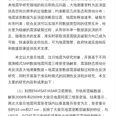
来地震学研究领域的前沿和热点问题，大地测量资料为反演提
供高空间分辨率的近场数据，约束断层几何形态和滑动分布；
地震波形数据为反演提供断层位置、地震矩释放速率、破裂方
向等约束；联合反演可以实现不同数据类型间的优势互补，给
出更为稳健的震源破裂过程，从而弥补单一数据源反演的不
足。随着技术的发展，准实时获取强震震级及破裂方向已成为
可能，快速获取这些信息，可为地震预警、政府快速应急响应
和救援部署提供技术支撑。
本文以大柴旦地震、汶川地震为研究对象，开展基于不同
观测模式SAR数据地震同震三维形变场解算、震源静态滑动分
布反演及大地测量数据＋地震波形数据震源破裂过程联合反演
研究，同时开展基于准实时模式的回溯性反演初步研究。本文
主要的研究内容和成果如下：
（1）利用ENVISAT/ASAR卫星降轨、升轨和宽幅数据，
解算2008年和2009年大柴旦地震同震三维形变场。结果显示，
两次大柴旦地震同震形变场均以垂直隆升形变为主，形变量分
别约10 cm和27 cm，反映了大柴旦地震逆断层破裂的特征，与
USGS、GCMT及已有研究成果给出的逆断层震源机制吻合；