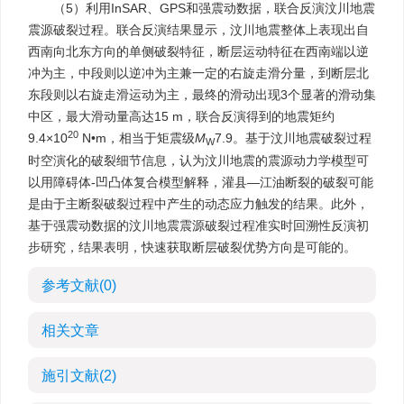
（5）利用InSAR、GPS和强震动数据，联合反演汶川地震
震源破裂过程。联合反演结果显示，汶川地震整体上表现出自
西南向北东方向的单侧破裂特征，断层运动特征在西南端以逆
冲为主，中段则以逆冲为主兼一定的右旋走滑分量，到断层北
东段则以右旋走滑运动为主，最终的滑动出现3个显著的滑动集
中区，最大滑动量高达15 m，联合反演得到的地震矩约
20
9.4×10
N•m，相当于矩震级
M
7.9。基于汶川地震破裂过程
W
时空演化的破裂细节信息，认为汶川地震的震源动力学模型可
以用障碍体-凹凸体复合模型解释，灌县—江油断裂的破裂可能
是由于主断裂破裂过程中产生的动态应力触发的结果。此外，
基于强震动数据的汶川地震震源破裂过程准实时回溯性反演初
步研究，结果表明，快速获取断层破裂优势方向是可能的。
参考文献
(0)
相关文章
施引文献
(2)