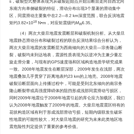
s，破裂型式整体表现为从破裂起始点开始沿断层走向自西北向
东南方向单侧破裂的特征，滑动分布出现3个显著的滑动集中
区，同震滑动主要集中在2.2—8.2 km深度范围，联合反演地震
18
矩约3.82×10
N•m，对应矩震级约
M
6.35。
W
（4）两次大柴旦地震发震断层和破裂机制分析。从大柴旦
地震静态滑动分布和破裂过程的联合反演结果综合分析认为，
两次大柴旦地震的发震断层为西南倾向的大柴旦—宗务隆山断
裂，破裂均未到达地表，震源性质表现为以逆冲为主兼少量左
旋走滑分量，与现有的GPS速度场和区域构造地质学研究成果
一致。2008年地震发生在断层深部，2009年发生在浅部，两次
地震叠加几乎贯穿了距离地表约23 km的上地壳。2008年地震
破裂沿断层面向上传播过程中，可能是受到北东倾向的南宗务
隆山断裂带或高强度障碍体的阻挡形成浅部同震滑动亏损区，
同时2009年地震位于2008年地震引起的库仑应力加载区，我们
认为2008年地震触发了2009年的地震。大柴旦地震震区特有的
花状构造区域有利于形成浅部滑动亏损，短期内级联发生破坏
性地震的可能性较大，对大柴旦地震的研究为未来此类地区地
震危险性判定提供了重要的参考价值。