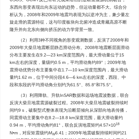
东西向形变表现出向东运动的趋势，但运动量都不大。综合分
析认为，2008年和2009年地震均表现为以逆冲为主，兼少量左
旋走滑的震源特征，这与印度板块向北俯冲造成青藏高原不断
隆升并向北东向侧向挤压的动力学背景一致。
（2）利用3种不同视角的形变观测数据，反演了2008年和
2009年大柴旦地震断层静态滑动分布。2008年地震断层面滑动
分布主要发生在9.2—23 km深度范围内，最大滑动量位于15
km左右的深度，量级约0.5 m，平均滑动角约89°；2009年地
震滑动优势分布主要集中在1.7—10 km深度范围内，最大滑动
量约1.62 m，位于中间分段4.6—6 km左右的深度，西段、中
段和东段的平均滑动角分别约为61.5°、85.8°和75.5°。
（3）利用降轨、升轨InSAR数据和远场地震波数据，联合
反演大柴旦地震震源破裂过程。2008年大柴旦地震破裂持续时
间约9 s，破裂型式整体表现为沿断层倾向从深部向地表传播，
同震滑动主要集中在8.2—18.8 km深度范围，最大滑动量约
18
0.94 m，平均滑动角约81°，联合反演地震矩约4.57×10
N•m，对应矩震级约
M
6.41；2009年地震破裂持续时间约21
W