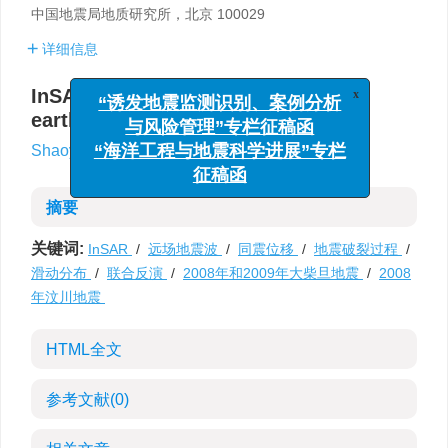
中国地震局地质研究所，北京 100029
详细信息
InSAR coseismic deformation and
x
“诱发地震监测识别、案例分析
earthquake rupture process study
与风险管理”专栏征稿函
,
Shaoyan Wen
“海洋工程与地震科学进展”专栏
征稿函
摘要
关键词:
InSAR
/
远场地震波
/
同震位移
/
地震破裂过程
/
滑动分布
/
联合反演
/
2008年和2009年大柴旦地震
/
2008
年汶川地震
HTML全文
参考文献
(0)