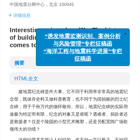
中国地震台网中心，北京 100045
详细信息
Interesting seismology(3)：The history
x
“诱发地震监测识别、案例分析
of building earthquake monuments
与风险管理”专栏征稿函
comes to an end
“海洋工程与地震科学进展”专栏
征稿函
摘要
HTML全文
建地震纪念碑是件大事。它不同于利用率非常高的地震纪
念馆，既保存史料又做科普教育，也不同于为国捐躯的烈士纪
念碑，用于千秋万代的缅怀敬仰。所以，地震纪念碑的实际用
途极为特定而有限，纪念的对象又是谁呢？遇难者、捐款者还
是救援者？仅是个陵园的小型艺术雕塑，还是另配宽阔广场歌
颂伟大的功绩？
这些问题其实挺让人纠结的，也不好一言以蔽之。不妨回