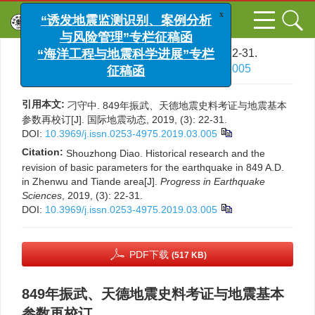
x
“诱发地震监测识别、案例分析
与风险管理”专栏征稿函
文章导航
>
国际地震动态
>
2019
>
(3)
: 22-31.
“海洋工程与地震科学进展”专栏
> DOI:
10.3969/j.issn.0253-4975.2019.03.005
征稿函
引用本文:
刁守中. 849年振武、天德地震史料考证与地震基本
参数再校订[J]. 国际地震动态, 2019, (3): 22-31.
DOI:
10.3969/j.issn.0253-4975.2019.03.005
Citation:
Shouzhong Diao. Historical research and the
revision of basic parameters for the earthquake in 849 A.D.
in Zhenwu and Tiande area[J].
Progress in Earthquake
Sciences
, 2019, (3): 22-31.
DOI:
10.3969/j.issn.0253-4975.2019.03.005
PDF下载
(517 KB)
849年振武、天德地震史料考证与地震基本
参数再校订