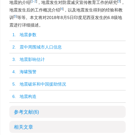
[
1
-
2
]
[
3
]
地震的介绍
，地震发生对防震减灾宣传教育工作的研究
，
[
4
]
地震发生后的工作概况介绍
，以及地震发生得到的经验和教
[
5
]
训
等等。本文将对2018年8月5日印度尼西亚发生的6.8级地
震进行详细描述。
1. 地震参数
2. 震中周围城市人口信息
3. 地震影响估计
4. 海啸预警
5. 地震破坏和中国援助情况
6. 地震构造
参考文献
(6)
相关文章