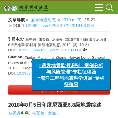
文章导航
>
国际地震动态
>
2019
>
(3)
: 19-21.
> DOI:
10.3969/j.issn.0253-4975.2019.03.004
引用本文:
马秀丹, 张晋辉, 龙海云. 2018年8月5日印度尼西亚
6.8级地震综述[J]. 国际地震动态, 2019, (3): 19-21.
DOI:
10.3969/j.issn.0253-4975.2019.03.004
Citation:
Xiudan Ma, Jinhui Zhang, Haiyun Long. General
x
review of the
M
6.8 earthquake in Indonesia on 5 Aug
“诱发地震监测识别、案例分析
2018[J].
Progress in Earthquake Sciences
, 2019, (3): 19-21.
与风险管理”专栏征稿函
DOI:
10.3969/j.issn.0253-4975.2019.03.004
“海洋工程与地震科学进展”专栏
征稿函
PDF下载
(500 KB)
2018年8月5日印度尼西亚6.8级地震综述
,
马秀丹
,
张晋辉
,
龙海云