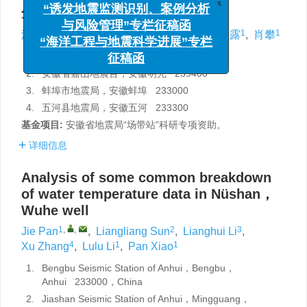
“诱发地震监测识别、案例分析
分析
与风险管理”专栏征稿函
“海洋工程与地震科学进展”专栏
1
,
,
2
3
4
1
1
潘洁
,
孙亮亮
,
李良辉
,
张旭
,
李露露
,
肖攀
征稿函
1.
安徽省蚌埠地震台，安徽蚌埠 233000
2.
安徽省嘉山地震台，安徽明光 239400
3.
蚌埠市地震局，安徽蚌埠 233000
4.
五河县地震局，安徽五河 233300
基金项目:
安徽省地震局“场带站”科研专项资助。
详细信息
Analysis of some common breakdown
of water temperature data in Nüshan，
Wuhe well
1
,
,
2
3
Jie Pan
,
Liangliang Sun
,
Lianghui Li
,
4
1
1
Xu Zhang
,
Lulu Li
,
Pan Xiao
1.
Bengbu Seismic Station of Anhui，Bengbu，
Anhui 233000，China
2.
Jiashan Seismic Station of Anhui，Mingguang，