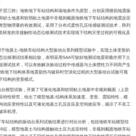
。
下层三跨）地铁地下车站结构和场地条件为原型，分别采用模拟地震振
和砂土地基和软弱粘土地基中非规则截面地铁地下车站结构的地震反应
类型物理量的有效测试，采用了分布式柔性孔压传感链测试技术，阵列
视觉研发的非接触性动态位移测试技术实现地下结构灾变过程的可视化及
用于地基土-地铁车站结构大型振动台系列模型试验中，实现土体变形的
态位移测试结果相比较，表明采用SAA可较好地测试地震荷载作用下土
链测试技术，可以有效解决振动过程中传感器与土体惯性力不同而产生
地铁地下结构体系地震损伤与破坏时空演化过程的大型振动台试验可视
下结构的变形模式。
动台模型试验，开展了可液化地基和软弱粘土地基中非规则截面（上层
应特性研究，给出了模型地基-结构体系加速度、变形、震陷特性，模
构动应变特性以及可液化地基土孔压反应及空间效应等，揭示了不良工
破坏机理。
下车站结构的振动台系列试验结果进行对比分析，包括地铁车站模型结
特征，模型地基土与结构接触动土压力反应特性，非规则截面地铁车站