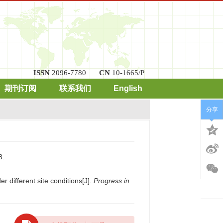
ISSN
2096-7780
CN
10-1665/P
期刊订阅
联系我们
English
分享
.
 different site conditions[J].
Progress in