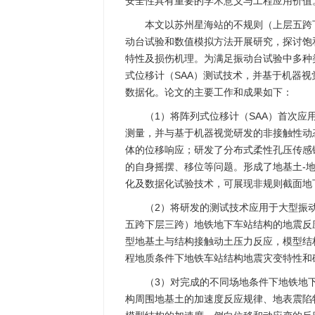
安全性具有重要的学术意义与工程应用价值
本文以苏州星海站的不规则（上层五跨
动台试验和数值模拟方法开展研究，探讨饱
特性及损伤机理。为满足振动台试验中多种
式位移计（SAA）测试技术，并基于机器
数据化。论文的主要工作和成果如下：
（1）将阵列式位移计（SAA）首次应
测量，并与基于机器视觉研发的非接触性动
体的位移响应；研发了分布式柔性孔压传感
的自身摇摆、移位等问题。形成了地基土-
化及数据化试验技术，可展现非规则截面地
（2）将研发的测试技术应用于大型振
五跨下层三跨）地铁地下车站结构的地震反
型地基土与结构接触动土压力反应，模型结
程地质条件下地铁车站结构地震灾变特性和
（3）对完成的不同场地条件下地铁地
构周围地基土的加速度反应规律、地表震陷