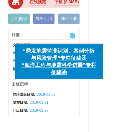
在线预览
下载
(0.3MB)
手机阅读
导出引用
XML下载
计量
x
“诱发地震监测识别、案例分析
文章访问数:
599
与风险管理”专栏征稿函
HTML全文浏览量:
225
“海洋工程与地震科学进展”专栏
PDF下载量:
8
征稿函
被引次数:
3
出版历程
网络出版日期:
2019-02-27
发布日期:
2019-01-31
刊出日期:
2019-02-27