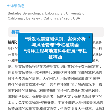
详细信息
Berkeley Seismological Laboratory，University of
California，Berkeley，California 94720，USA
摘要
x
“诱发地震监测识别、案例分析
摘要:
与风险管理”专栏征稿函
地震预警是快速检测正在发生的地震并向身处潜在危险
“海洋工程与地震科学进展”专栏
地区的人群和基础设施发出警报。日本和墨西哥目前正在运行
征稿函
公共地震预警系统，而土耳其、中国台湾、中国大陆、罗马尼
亚和美国仅运行面向特殊用户发布警报的小规模地震预警系
统。地震预警预报能在强烈地震动到达前数秒至数分间发布，
世界地震预警应用实例表明，利用这段预警时间能够减轻地震
对社会多方面的影响。人们可以利用预警时间采取蹲下-掩护-
抓住的处置策略减少伤亡，甚至在预警时间足够的情况下，撤
离有风险的建筑物。利用警报时间还可以降低列车脱轨风险、
限制化学反应、保护医院患者、预防火灾；保护危险环境下的
工人，免受坠落物砸伤/被夹伤。本文不能详尽地列出美国地震
预警系统的应用实例和减灾收益，但收益明显大于成本。拯救3