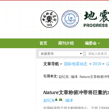
首页
期刊介绍
编委会
文章导航
>
国际地震动态
>
2019
>
(
引用本文:
赵纪东, 编译.
Nature
文章称俯冲带将
Nature
文章称俯冲带将巨量的
,
赵纪东
,
编译
中国科学院兰州文献情报中心，兰州 73000