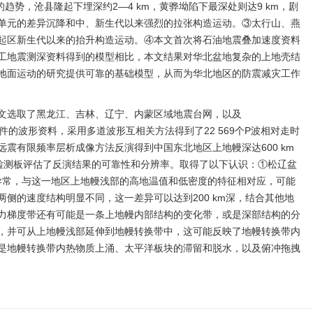
的趋势，沧县隆起下埋深约2—4 km，黄骅坳陷下最深处则达9 km，剧
单元的差异沉降和中、新生代以来强烈的拉张构造运动。③太行山、燕
起区新生代以来的抬升构造运动。④本文首次将石油地震叠加速度资料
工地震测深资料得到的模型相比，本文结果对华北盆地复杂的上地壳结
地面运动的研究提供可靠的基础模型，从而为华北地区的防震减灾工作
文选取了黑龙江、吉林、辽宁、内蒙区域地震台网，以及
远震事件的波形资料，采用多道波形互相关方法得到了22 569个P波相对走时
震有限频率层析成像方法反演得到中国东北地区上地幔深达600 km
检测板评估了反演结果的可靠性和分辨率。取得了以下认识：①松辽盆
低速异常，与这一地区上地幔浅部的高地温值和低密度的特征相对应，可能
侧的速度结构明显不同，这一差异可以达到200 km深，结合其他地
力梯度带还有可能是一条上地幔内部结构的变化带，或是深部结构的分
，并可从上地幔浅部延伸到地幔转换带中，这可能反映了地幔转换带内
是地幔转换带内热物质上涌、太平洋板块的滞留和脱水，以及俯冲拖拽