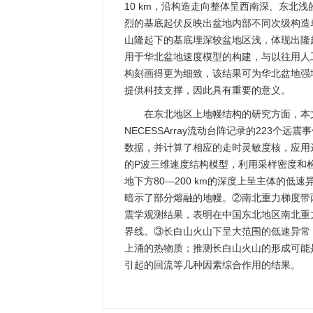
10 km，沿构造走向整体呈西南深、东北浅
烈的基底起伏反映出盆地内部不同次级构造
山隆起下的基底埋深较盆地区浅，体现出隆
用于华北盆地速度模型的构建，与以往用人
构刻画得更为细致，该结果可为华北盆地强
提供科技支撑，因此具有重要的意义。
在东北地区上地幔结构的研究方面，本
NECESSArray流动台阵记录的223个
数据，并计算了相应的走时灵敏度核，应用远
的P波三维速度结构模型，利用采样密度和
地下方80—200 km的深度上呈主体的
暗示了部分熔融的地幔。②南北重力梯度带两
震学观测结果，表明在中国东北地区南北重
界线。③长白山火山下呈大范围的低速异常
上涌的热物质；推测长白山火山的形成可能
引起的回流等几种因素综合作用的结果。