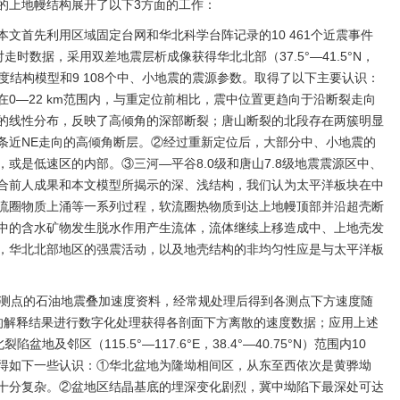
的上地幔结构展开了以下3方面的工作：
文首先利用区域固定台网和华北科学台阵记录的10 461个近震事件
个相对走时数据，采用双差地震层析成像获得华北北部（37.5°—41.5°N，
维P波速度结构模型和9 108个中、小地震的震源参数。取得了以下主要认识：
0—22 km范围内，与重定位前相比，震中位置更趋向于沿断裂走向
的线性分布，反映了高倾角的深部断裂；唐山断裂的北段存在两簇明显
条近NE走向的高倾角断层。②经过重新定位后，大部分中、小地震的
或是低速区的内部。③三河—平谷8.0级和唐山7.8级地震震源区中、
合前人成果和本文模型所揭示的深、浅结构，我们认为太平洋板块在中
流圈物质上涌等一系列过程，软流圈热物质到达上地幔顶部并沿超壳断
中的含水矿物发生脱水作用产生流体，流体继续上移造成中、上地壳发
，华北北部地区的强震活动，以及地壳结构的非均匀性应是与太平洋板
个测点的石油地震叠加速度资料，经常规处理后得到各测点下方速度随
的解释结果进行数字化处理获得各剖面下方离散的速度数据；应用上述
及邻区（115.5°—117.6°E，38.4°—40.75°N）范围内10
取得如下一些认识：①华北盆地为隆坳相间区，从东至西依次是黄骅坳
十分复杂。②盆地区结晶基底的埋深变化剧烈，冀中坳陷下最深处可达