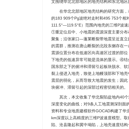
文围绕华北北部地区的地壳结构和东北地区
在华北北部地区地壳结构的研究方面，本
的183 909个Pg波绝对走时和495 753
111.5°—119.5°E）范围内地壳的三
①重定位后中、小地震的震源深度主要分布在
聚集；沿张家口—蓬莱断裂带地震呈近直立
的震群，推测在唐山断裂的北段东侧存在一
震源位置分布在低速区向高速区过渡的部位，
下地壳的低速异常可能是流体的显示。④结
国东部之下的俯冲和滞留引起板块脱水、软
裂上侵进入地壳，致使上地幔顶部和下地壳
震层的弱化，从而导致大地震的发生；因此
块俯冲、滞留引起的深部过程密切相关的。
其次，本文收集了华北裂陷盆地内40
深度变化的曲线；对9条人工地震测深剖面
资料和专业地质建模软件GOCAD构建了华北裂陷盆地
km深度以上高精度的三维P波速度模型。
陷、沧县隆起和冀中坳陷，上地壳速度结构