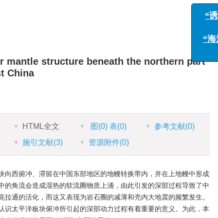
与
“海洋
r mantle structure beneath the northern part
t China
HTML全文
图
(0)
表
(0)
参考文献
(0)
施引文献
(3)
资源附件
(0)
块向西俯冲、滞留在中国东部地区的地幔转换带内，并在上地幔中形成
中的角流会造成湿热的软流圈物质上涌，由此引发的深部过程导致了中
克拉通的活化，而这又表现为岩石圈的减薄和壳内大地震的频繁发生。
认识太平洋板块俯冲所引起的深部动力过程有着重要的意义。为此，本