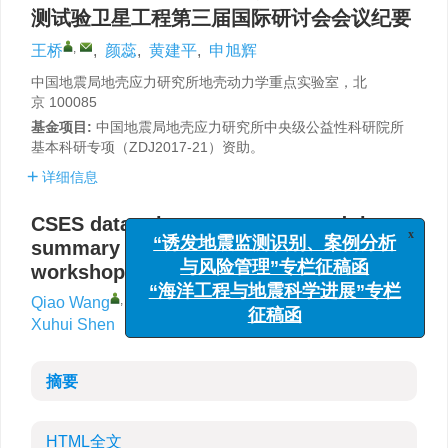
测试验卫星工程第三届国际研讨会会议纪要
,
王桥
,
颜蕊
,
黄建平
,
申旭辉
中国地震局地壳应力研究所地壳动力学重点实验室，北
京 100085
基金项目:
中国地震局地壳应力研究所中央级公益性科研院所
基本科研专项（ZDJ2017-21）资助。
详细信息
CSES data release ceremony and the
x
summary for the 3rd international
“诱发地震监测识别、案例分析
workshop of CSES mission
与风险管理”专栏征稿函
“海洋工程与地震科学进展”专栏
,
Qiao Wang
,
Rui Yan
,
Jianping Huang
,
征稿函
Xuhui Shen
摘要
HTML全文