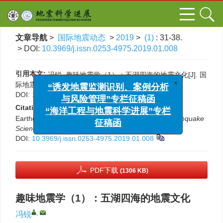
文章导航
>
国际地震动态
>
2019
>
(1)
: 31-38.
> DOI:
10.3969/j.issn.0253-4975.2019.01.008
引用本文:
冯锐. 趣味地震学（1）：五湖四海的地震文化[J]. 国
际地震动态, 2019, (1): 31-38.
x
“诱发地震监测识别、案例分析
DOI:
10.3969/j.issn.0253-4975.2019.01.008
与风险管理”专栏征稿函
Citation:
Rui Feng. Interesting seismology（1）：
“海洋工程与地震科学进展”专栏
Earthquake cultures in the World[J].
Progress in Earthquake
征稿函
Sciences
, 2019, (1): 31-38.
DOI:
10.3969/j.issn.0253-4975.2019.01.008
PDF下载
(1306 KB)
趣味地震学（1）：五湖四海的地震文化
,
冯锐