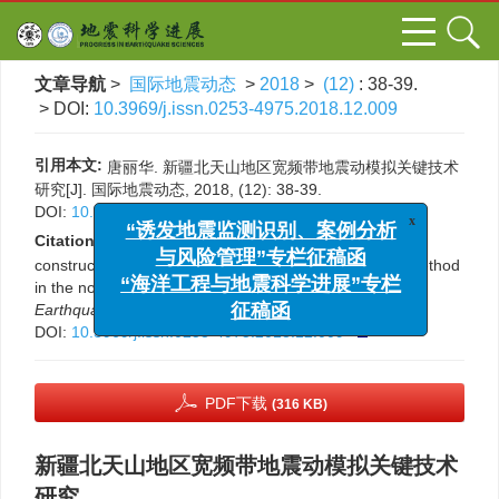
文章导航
>
国际地震动态
>
2018
>
(12)
: 38-39.
> DOI:
10.3969/j.issn.0253-4975.2018.12.009
引用本文:
唐丽华. 新疆北天山地区宽频带地震动模拟关键技术
研究[J]. 国际地震动态, 2018, (12): 38-39.
DOI:
10.3969/j.issn.0253-4975.2018.12.009
x
“诱发地震监测识别、案例分析
Citation:
Lihua Tang. Research on key issues in
与风险管理”专栏征稿函
construction of broadband ground motion simulation method
in the northern Tianshan，Xinjiang[J].
Progress in
“海洋工程与地震科学进展”专栏
Earthquake Sciences
, 2018, (12): 38-39.
征稿函
DOI:
10.3969/j.issn.0253-4975.2018.12.009
PDF下载
(316 KB)
新疆北天山地区宽频带地震动模拟关键技术
研究