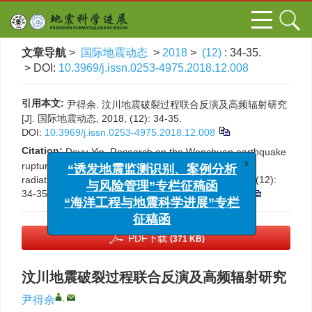
文章导航
>
国际地震动态
>
2018
>
(12)
: 34-35.
> DOI:
10.3969/j.issn.0253-4975.2018.12.008
引用本文:
尹得余. 汶川地震破裂过程联合反演及高频辐射研究
[J]. 国际地震动态, 2018, (12): 34-35.
DOI:
10.3969/j.issn.0253-4975.2018.12.008
Citation:
Deyu Yin. Research on the Wenchuan earthquake
x
“诱发地震监测识别、案例分析
rupture process of joint inversion and High-frequency
radiation[J].
Progress in Earthquake Sciences
, 2018, (12):
与风险管理”专栏征稿函
34-35.
DOI:
10.3969/j.issn.0253-4975.2018.12.008
“海洋工程与地震科学进展”专栏
征稿函
PDF下载
(371 KB)
汶川地震破裂过程联合反演及高频辐射研究
,
尹得余