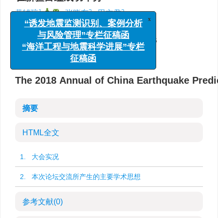
1
,
,
2
2
黄辅琼
,
张晓东
,
田文君
x
“诱发地震监测识别、案例分析
1.
中国地震台网中心，北京 100045
与风险管理”专栏征稿函
2.
中国地震局地震预测研究所，北京 100036
“海洋工程与地震科学进展”专栏
详细信息
征稿函
The 2018 Annual of China Earthquake Pred
摘要
HTML全文
1. 大会实况
2. 本次论坛交流所产生的主要学术思想
参考文献
(0)