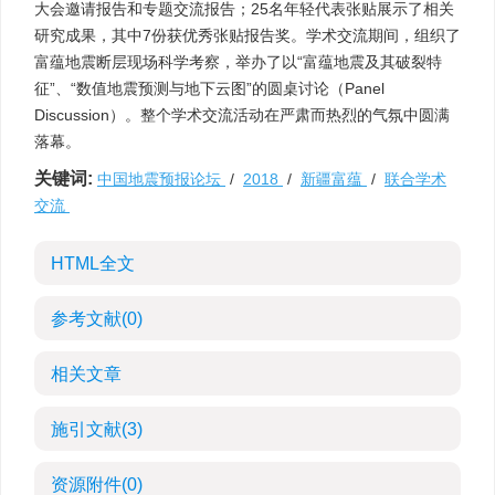
大会邀请报告和专题交流报告；25名年轻代表张贴展示了相关
研究成果，其中7份获优秀张贴报告奖。学术交流期间，组织了
富蕴地震断层现场科学考察，举办了以“富蕴地震及其破裂特
征”、“数值地震预测与地下云图”的圆桌讨论（Panel
Discussion）。整个学术交流活动在严肃而热烈的气氛中圆满
落幕。
关键词:
中国地震预报论坛
/
2018
/
新疆富蕴
/
联合学术
交流
HTML全文
参考文献
(0)
相关文章
施引文献
(3)
资源附件
(0)