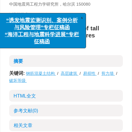
中国地震局工程力学研究所，哈尔滨 150080
详细信息
x
“诱发地震监测识别、案例分析
与风险管理”专栏征稿函
Study on seismic fragility of tall
“海洋工程与地震科学进展”专栏
reinforced concrete structures
征稿函
,
Zhongwei Liu
摘要
关键词:
钢筋混凝土结构
/
高层建筑
/
易损性
/
剪力墙
/
破坏等级
HTML全文
参考文献
(0)
相关文章