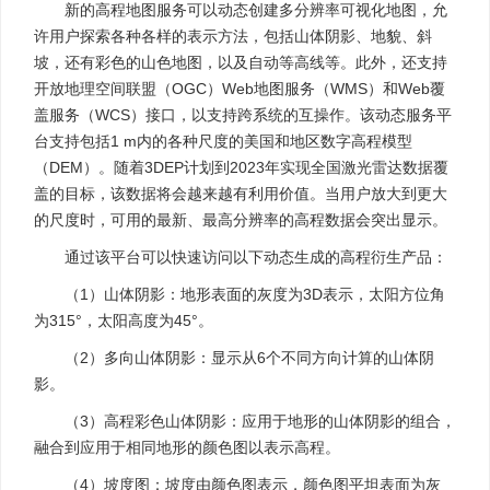
新的高程地图服务可以动态创建多分辨率可视化地图，允
许用户探索各种各样的表示方法，包括山体阴影、地貌、斜
坡，还有彩色的山色地图，以及自动等高线等。此外，还支持
开放地理空间联盟（OGC）Web地图服务（WMS）和Web覆
盖服务（WCS）接口，以支持跨系统的互操作。该动态服务平
台支持包括1 m内的各种尺度的美国和地区数字高程模型
（DEM）。随着3DEP计划到2023年实现全国激光雷达数据覆
盖的目标，该数据将会越来越有利用价值。当用户放大到更大
的尺度时，可用的最新、最高分辨率的高程数据会突出显示。
通过该平台可以快速访问以下动态生成的高程衍生产品：
（1）山体阴影：地形表面的灰度为3D表示，太阳方位角
为315°，太阳高度为45°。
（2）多向山体阴影：显示从6个不同方向计算的山体阴
影。
（3）高程彩色山体阴影：应用于地形的山体阴影的组合，
融合到应用于相同地形的颜色图以表示高程。
（4）坡度图：坡度由颜色图表示，颜色图平坦表面为灰