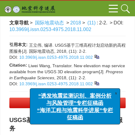
文章导航
>
国际地震动态
>
2018
>
(11)
: 2-2.
> DOI:
10.3969/j.issn.0253-4975.2018.11.002
引用本文:
王立伟, 编译. USGS基于三维高程计划启动新的高程
图服务[J]. 国际地震动态, 2018, (11): 2-2.
DOI:
10.3969/j.issn.0253-4975.2018.11.002
Citation:
Liwei Wang, Translator. New elevation map service
available from the USGS 3D elevation program[J].
Progress
in Earthquake Sciences
, 2018, (11): 2-2.
DOI:
10.3969/j.issn.0253-4975.2018.11.002
x
“诱发地震监测识别、案例分析
与风险管理”专栏征稿函
PDF下载
(188 KB)
“海洋工程与地震科学进展”专栏
征稿函
USGS基于三维高程计划启动新的高程图服
务