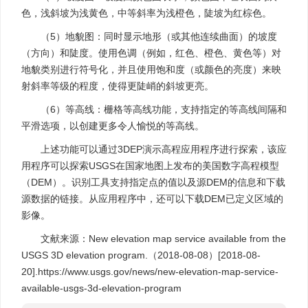
色，浅斜坡为浅黄色，中等斜率为浅橙色，陡坡为红棕色。
（5）地貌图：同时显示地形（或其他连续曲面）的坡度
（方向）和陡度。使用色调（例如，红色、橙色、黄色等）对
地貌类别进行符号化，并且使用饱和度（或颜色的亮度）来映
射斜率等级的程度，使得更陡峭的斜坡更亮。
（6）等高线：栅格等高线功能，支持指定的等高线间隔和
平滑选项，以创建更多令人愉悦的等高线。
上述功能可以通过3DEP演示高程应用程序进行探索，该应
用程序可以探索USGS在国家地图上发布的美国数字高程模型
（DEM）。识别工具支持指定点的值以及源DEM的信息和下载
源数据的链接。从应用程序中，还可以下载DEM已定义区域的
影像。
文献来源：New elevation map service available from the
USGS 3D elevation program.（2018-08-08）[2018-08-
20].https://www.usgs.gov/news/new-elevation-map-service-
available-usgs-3d-elevation-program