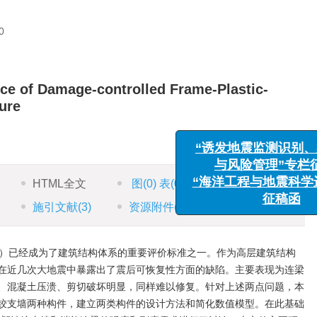
0
ce of Damage-controlled Frame-Plastic-
ure
“诱发地震监测识别、案
与风险管理”专栏征
“海洋工程与地震科学进
HTML全文
图
(0)
表
(0)
参考文献
(0)
征稿函
施引文献
(3)
资源附件
(0)
ilience）已经成为了建筑结构体系的重要评价标准之一。作为高层建筑结构
在近几次大地震中暴露出了震后可恢复性方面的缺陷。主要表现为连梁
、混凝土压溃、剪切破坏明显，同样难以修复。针对上述两点问题，本
铰支墙两种构件，建立两类构件的设计方法和简化数值模型。在此基础