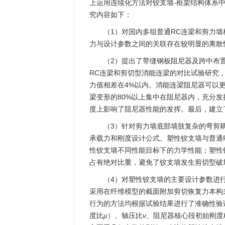
上运用连续化方法对铰支墙-框架结构体系
究内容如下：
（1）对国内多组普通RC连梁和剪力
力与设计参数之间的关联存在较明显的离散
（2）提出了带缝钢板阻尼器及跨中布
RC连梁和剪切型消能连梁的对比试验研究
力值相差在4%以内。消能连梁阻尼器可以
梁变形的80%以上集中在阻尼器内，充分
度上影响了阻尼器性能的发挥。最后，建立
（3）针对剪力墙底部墙肢复杂的弯剪
承载力和刚度设计公式。塑性铰支墙与普通
性铰支墙不同性能目标下的力学性能；塑性
占有绝对比重，避免了铰支墙发生剪切型破
（4）对塑性铰支墙的主要设计参数进
采用在纤维模型的截面附加剪切恢复力本构
行为的方法均根据试验结果进行了准确性验
度比
μ
）、轴压比
ν
、阻尼器核心段初始刚度