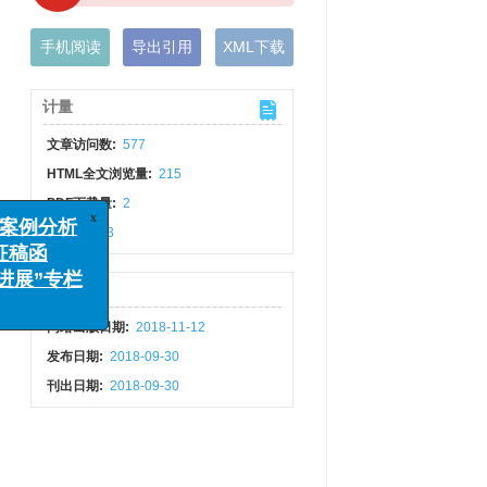
手机阅读
导出引用
XML下载
计量
文章访问数:
577
HTML全文浏览量:
215
x
PDF下载量:
2
例分析
被引次数:
3
稿函
展”专栏
出版历程
网络出版日期:
2018-11-12
发布日期:
2018-09-30
刊出日期:
2018-09-30