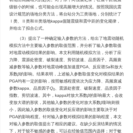
级较小的时候，也可能会出现高频增大的情况。按照我国抗震
设计规范的场地分类方法，将台站分为三类场地，分别统计了
Ⅰ类、Ⅱ类和Ⅲ类场地kappa值随震级和震中距的变化规律，
并给出了拟合公式。
（3）提出了一种确定输入参数的方法，给出了地震动随机
模拟方法中主要输入参数的取值范围，并分析了输入参数取值
对地震动模拟结果的影响。本文利用随机模拟方法，分析了应
力降、震源处密度、破裂速度、剪切波速、品质因子、高频衰
减参数等输入参数对地震动峰值加速度PGA、反应谱
Sa
和放大
系数
β
的影响。结果表明，上述输入参数取值变化对模拟结果的
PGA均有一定的影响，按照敏感程度依次为应力降、高频衰减
参数kappa、品质因子
Q
、震源处密度、破裂速度、品质因子
0
指数、剪切波速。其中，kappa对放大系数
β
的影响最大，会改
变放大谱的形状，其他输入参数的变化对放大系数
β
影响则很
小，因此输入参数的取值变化对反应谱的影响主要取决于对
PGA的影响程度。针对输入参数对模拟结果的影响程度，本文
对输入参数的取值提出了相应的建议。在缺少反演结果的情况
下，对于较不敏感的参数，可以在经验值范围内选择；对于敏