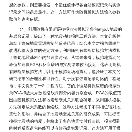
感的参数，则需要搜索一个最优值使得各台站模拟记录与实测
记录之间的误差最小。这一方法可作为随机模拟方法输入参数
取值的参考依据。
（4）利用随机有限断层模拟方法模拟了鲁甸
M
6.5地震的
S
基岩台记录，提出了一种地震动模拟的工程方法。本文分析并
总结了鲁甸地震震源机制的反演结果，结合本文对拐角频率的
改进和输入参数的确定方法，利用随机有限断层模拟方法模拟
了鲁甸地震基岩台的加速度时程。从结果来看，模拟地震动的
峰值加速度PGA和反应谱均与实测结果较为接近，这表明随机
有限断层模拟方法可以用于模拟近场地震动，也验证了本文的
研究结果的合理性和可行性。对于没有强震记录对比的工程场
地，本文提出了一种工程方法，它的原理是将反应谱的模拟分
为PGA和放大系数包络线两部分内容分别合成，PGA的取值范
围由随机模拟方法和地震动衰减关系联合确定，采用随机模拟
方法确定放大系数的包络线。这种方法考虑了不同相位谱对地
震动的影响，并结合了地震动衰减关系的研究成果，可以提高
模拟地震动的精度，并给出了多条地震动时程曲线，拟合得到
的时程反应谱包络线可以有效涵盖实测记录。该方法可用于模