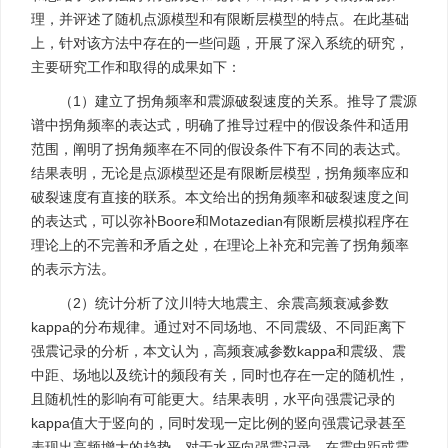
理，并评述了随机点源模型和有限断层模型的特点。在此基础
上，针对该方法中存在的一些问题，开展了深入系统的研究，
主要研究工作和取得的成果如下：
（1）建立了拐角频率和震源破裂速度的关系。推导了震源
谱中拐角频率的表达式，明确了推导过程中的假设条件和适用
范围，阐明了拐角频率在不同的假设条件下有不同的表达式。
结果表明，无论是点源模型还是有限断层模型，拐角频率应和
破裂速度有直接的联系。本文给出的拐角频率和破裂速度之间
的表达式，可以弥补Boore和Motazedian有限断层模拟程序在
理论上的不完善和矛盾之处，在理论上补充和完善了拐角频率
的表示方法。
（2）统计分析了汶川特大地震主、余震高频衰减参数
kappa的分布规律。通过对不同场地、不同震级、不同距离下
强震记录的分析，本文认为，高频衰减参数kappa和震级、震
中距、场地以及统计的频段有关，同时也存在一定的随机性，
且随机性的影响有可能更大。结果表明，水平向强震记录的
kappa值大于竖向的，同时发现一定比例的竖向强震记录甚至
表现出高频增大的趋势。对于水平向强震记录，在震中距或震