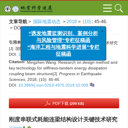
文章导航
>
国际地震动态
>
2018
>
(10)
: 45-46.
> DOI:
10.3969/j.issn.0253-4975.2018.10.008
x
“诱发地震监测识别、案例分析
与风险管理”专栏征稿函
引用本文:
王明振. 刚度串联式耗能连梁结构设计关键技术研究
“海洋工程与地震科学进展”专栏
[J]. 国际地震动态, 2018, (10): 45-46.
DOI:
10.3969/j.issn.0253-4975.2018.10.008
征稿函
Citation:
Mingzhen Wang. Research on design method and
key technology for stiffness-tandem energy dissipation
coupling beam structure[J].
Progress in Earthquake
Sciences
, 2018, (10): 45-46.
DOI:
10.3969/j.issn.0253-4975.2018.10.008
PDF下载
(299 KB)
刚度串联式耗能连梁结构设计关键技术研究
,