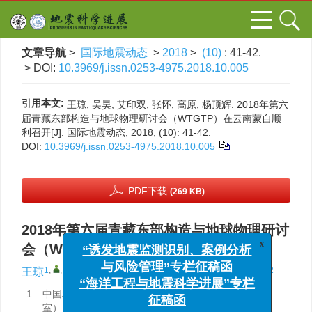
文章导航
>
国际地震动态
>
2018
>
(10)
: 41-42.
> DOI:
10.3969/j.issn.0253-4975.2018.10.005
引用本文:
王琼, 吴昊, 艾印双, 张怀, 高原, 杨顶辉. 2018年第六
届青藏东部构造与地球物理研讨会（WTGTP）在云南蒙自顺
利召开[J]. 国际地震动态, 2018, (10): 41-42.
DOI:
10.3969/j.issn.0253-4975.2018.10.005
PDF下载
(269 KB)
2018年第六届青藏东部构造与地球物理研讨
x
“诱发地震监测识别、案例分析
会（WTGTP）在云南蒙自顺利召开
与风险管理”专栏征稿函
1
,
,
2
3
4
1
2
王琼
,
吴昊
,
艾印双
,
张怀
,
高原
,
杨顶辉
“海洋工程与地震科学进展”专栏
1.
中国地震局地震预测研究所（地震预测重点实验
征稿函
室），北京 100036