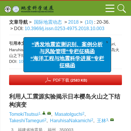
文章导航
>
国际地震动态
>
2018
>
(10)
: 20-36.
> DOI:
10.3969/j.issn.0253-4975.2018.10.003
x
“诱发地震监测识别、案例分析
引用本文:
TomokiTsutsui, MasatoIguchi, TakeshiTameguri,
与风险管理”专栏征稿函
HaruhisaNakamichi, 王林. 利用人工震源实验揭示日本樱岛火
“海洋工程与地震科学进展”专栏
山之下结构演变[J]. 国际地震动态, 2018, (10): 20-36.
DOI:
10.3969/j.issn.0253-4975.2018.10.003
征稿函
PDF下载
(2583 KB)
利用人工震源实验揭示日本樱岛火山之下结
构演变
1
,
,
2
TomokiTsutsui
,
MasatoIguchi
,
2
2
3
,
TakeshiTameguri
,
HaruhisaNakamichi
,
王林
3.
福建省地震局， 福州 350003