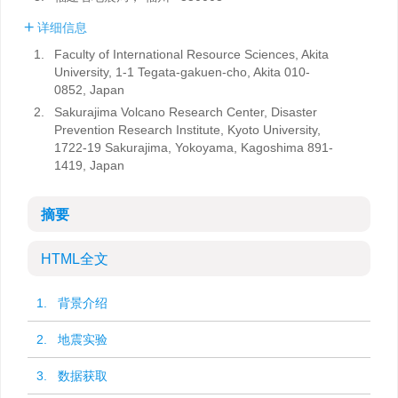
详细信息
1.
Faculty of International Resource Sciences, Akita
University, 1-1 Tegata-gakuen-cho, Akita 010-
0852, Japan
2.
Sakurajima Volcano Research Center, Disaster
Prevention Research Institute, Kyoto University,
1722-19 Sakurajima, Yokoyama, Kagoshima 891-
1419, Japan
摘要
HTML全文
1. 背景介绍
2. 地震实验
3. 数据获取