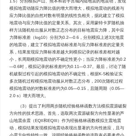
1.5）分别模拟芦山、熊本和岩手宫城内陆地震的地震动，发现
模拟地震动随应力降比值的增大而增大，模拟地震动的残差与
应力降比值的自然对数有明显的线性负相关，据此建立了模拟
地震动与应力降比值的定量关系。其次，采用蒙特卡罗随机抽
样方法随机给出服从对数正态分布的目标地震应力降，其中应
力降标准差（log10）分别为0.2—0.6，分别模拟上述3次地震
的地震动，建立了模拟地震动标准差与应力降标准差的定量关
系，结果发现应力降标准差越大则模拟记录的标准差相对越
小，长周期模拟地震动的不确定性更小；当应力降标准差为0.2
—0.6时，模拟记录的标准差约为0.11—0.37。最后，讨论了随
机破裂过程引起的模拟地震动的不确定性，根据K-S检验证实
多次随机过程模拟地震动服从对数正态分布，200次随机过程
模拟地震动的对数标准差约为0.05—0.15，且随周期（0.05—
2.0 s）增大而增大。
（3）提出了利用两步随机经验格林函数方法模拟震源破裂
方向性的技术思路。首先，选取两次震源破裂方向性显著的芦
山地震余震（EQII和EQIII）作为经验格林函数模拟主震地震
动，模拟结果发现模拟地震动表现出显著的方向性效应，且与
小震方向性特性一致，说明经验格林函数的选取有必要考虑小