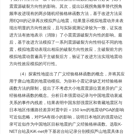
震震源破裂方向性的影响。其次，提出以视拐角频率替代拐角
频率改进现有的两步随机经验格林函数方法，基于改进方法采
用EQIII的记录再次模拟芦山地震，结果显示模拟地震动并未表
现出明显的方向性效应，且与实际观测记录较为一致，证实改
进方法有效地表示（消除）了小震震源破裂方向性的影响。最
后，基于改进方法模拟了一系列震源破裂方向性特征不同的地
震，模拟地震动表现出相应的破裂方向性效应，主破裂前方的
模拟地震动普遍高于主破裂后方，验证了改进方法实现地震动
方向性效应模拟的可行性。
（4）探索性地提出了广义经验格林函数的概念，并将其应
用于唐山地震的地震动模拟。为弥补小震记录缺乏对经验格林
函数方法的限制，提出了不考虑大小地震震源位置差异的广义
经验格林函数的概念。分析日本强震动记录与中国地震动衰减
关系的事件内残差，结果表明中国东部强震区和青藏地震区与
日本地区传播路径差异对震中距＜150 km的地震动PGA的影响
可近似忽略，对PSA有很小的影响，说明日本地区的强震动记
录可近似作为中国地区目标地震的广义经验格林函数。选取K-
NET台站及KiK-net井下基岩台站记录分别模拟芦山地震具体台