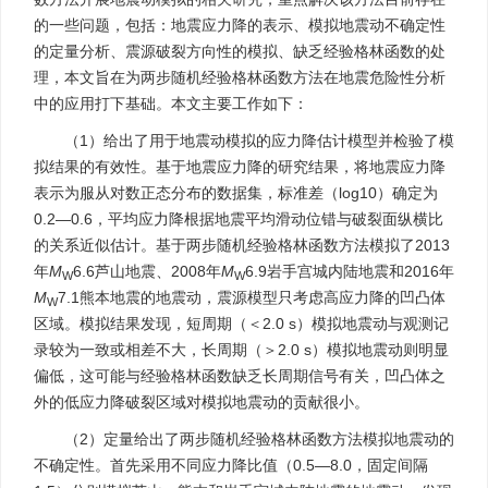
的一些问题，包括：地震应力降的表示、模拟地震动不确定性
的定量分析、震源破裂方向性的模拟、缺乏经验格林函数的处
理，本文旨在为两步随机经验格林函数方法在地震危险性分析
中的应用打下基础。本文主要工作如下：
（1）给出了用于地震动模拟的应力降估计模型并检验了模
拟结果的有效性。基于地震应力降的研究结果，将地震应力降
表示为服从对数正态分布的数据集，标准差（log10）确定为
0.2—0.6，平均应力降根据地震平均滑动位错与破裂面纵横比
的关系近似估计。基于两步随机经验格林函数方法模拟了2013
年
M
6.6芦山地震、2008年
M
6.9岩手宫城内陆地震和2016年
W
W
M
7.1熊本地震的地震动，震源模型只考虑高应力降的凹凸体
W
区域。模拟结果发现，短周期（＜2.0 s）模拟地震动与观测记
录较为一致或相差不大，长周期（＞2.0 s）模拟地震动则明显
偏低，这可能与经验格林函数缺乏长周期信号有关，凹凸体之
外的低应力降破裂区域对模拟地震动的贡献很小。
（2）定量给出了两步随机经验格林函数方法模拟地震动的
不确定性。首先采用不同应力降比值（0.5—8.0，固定间隔