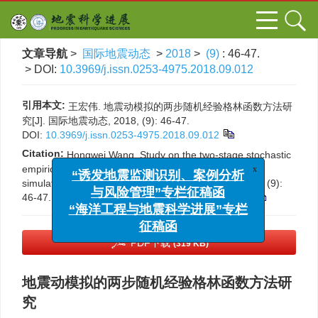
文章导航
>
国际地震动态
>
2018
>
(9)
: 46-47.
> DOI:
10.3969/j.issn.0253-4975.2018.09.012
引用本文:
王宏伟. 地震动模拟的两步随机经验格林函数方法研
究[J]. 国际地震动态, 2018, (9): 46-47.
DOI:
10.3969/j.issn.0253-4975.2018.09.012
Citation:
Hongwei Wang. Study on the two-stage stochastic
x
“诱发地震监测识别、案例分析
empirical green’s function method for ground motion
simulation[J].
Progress in Earthquake Sciences
, 2018, (9):
与风险管理”专栏征稿函
46-47.
DOI:
10.3969/j.issn.0253-4975.2018.09.012
“海洋工程与地震科学进展”专栏
征稿函
PDF下载
(319 KB)
地震动模拟的两步随机经验格林函数方法研
究