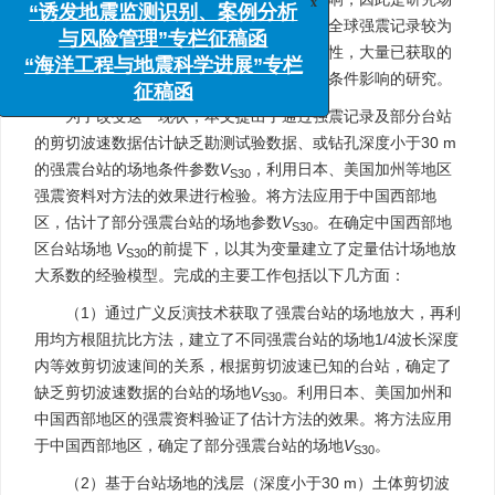
x
“诱发地震监测识别、案例分析
地条件影响机制的重要数据基础。虽然目前全球强震记录较为
与风险管理”专栏征稿函
丰富，但是受限于强震台站场地资料的完整性，大量已获取的
“海洋工程与地震科学进展”专栏
强震记录无法应用，进而严重制约了对场地条件影响的研究。
征稿函
为了改变这一现状，本文提出了通过强震记录及部分台站
的剪切波速数据估计缺乏勘测试验数据、或钻孔深度小于30 m
的强震台站的场地条件参数
V
，利用日本、美国加州等地区
S30
强震资料对方法的效果进行检验。将方法应用于中国西部地
区，估计了部分强震台站的场地参数
V
。在确定中国西部地
S30
区台站场地
V
的前提下，以其为变量建立了定量估计场地放
S30
大系数的经验模型。完成的主要工作包括以下几方面：
（1）通过广义反演技术获取了强震台站的场地放大，再利
用均方根阻抗比方法，建立了不同强震台站的场地1/4波长深度
内等效剪切波速间的关系，根据剪切波速已知的台站，确定了
缺乏剪切波速数据的台站的场地
V
。利用日本、美国加州和
S30
中国西部地区的强震资料验证了估计方法的效果。将方法应用
于中国西部地区，确定了部分强震台站的场地
V
。
S30
（2）基于台站场地的浅层（深度小于30 m）土体剪切波