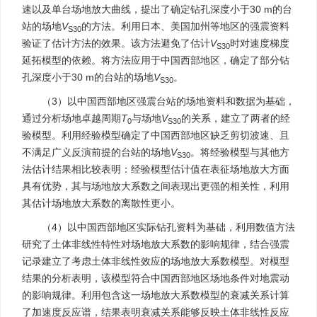
速以及单台场地放大曲线，提出了确定钻孔深度小于30 m的台
站的场地
V
的方法。利用日本、美国加州等地区的强震资料
S30
验证了估计方法的效果。该方法避免了估计
V
时对速度梯度
S30
延拓模型的依赖。将方法应用于中国西部地区，确定了部分钻
孔深度小于30 m的台站的场地
V
。
S30
（3）以中国西部地区强震台站的场地资料和数据为基础，
通过分析场地卓越周期
T
与场地
V
的关系，建立了两者的经
0
S30
验模型。利用经验模型确定了中国西部地区缺乏剪切波速、且
不满足广义反演前提的台站的场地
V
。将经验模型与其他方
S30
法估计结果相比较表明：经验模型估计值在表征场地放大方面
具有优势，其与场地放大系数之间表现出更强的相关性，利用
其估计场地放大系数的离散性更小。
（4）以中国西部地区实际钻孔资料为基础，利用数值方法
研究了土体非线性特性对场地放大系数的影响规律，结合强震
记录建立了考虑土体非线性效应的场地放大系数模型。对模型
结果的分析表明，该模型符合中国西部地区场地条件对地震动
的影响规律。利用包含这一场地放大系数模型的衰减关系计算
了加速度反应谱，结果表明衰减关系能够反映土体非线性反应