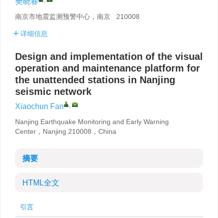
樊晓春
南京市地震监测预警中心，南京 210008
详细信息
Design and implementation of the visual
operation and maintenance platform for
the unattended stations in Nanjing
seismic network
,
Xiaochun Fan
Nanjing Earthquake Monitoring and Early Warning
Center，Nanjing 210008，China
摘要
HTML全文
引言