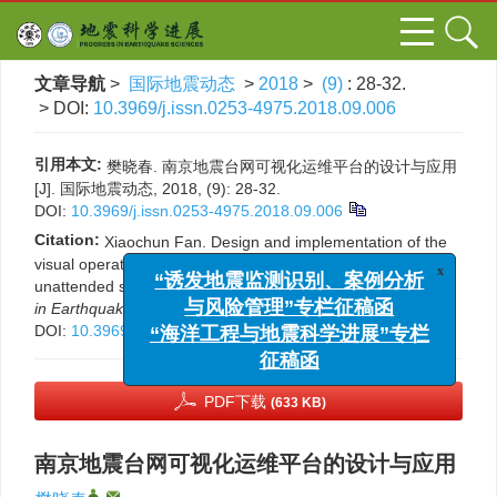
文章导航
>
国际地震动态
>
2018
>
(9)
: 28-32.
> DOI:
10.3969/j.issn.0253-4975.2018.09.006
引用本文:
樊晓春. 南京地震台网可视化运维平台的设计与应用
[J]. 国际地震动态, 2018, (9): 28-32.
DOI:
10.3969/j.issn.0253-4975.2018.09.006
Citation:
Xiaochun Fan. Design and implementation of the
visual operation and maintenance platform for the
x
“诱发地震监测识别、案例分析
unattended stations in Nanjing seismic network[J].
Progress
与风险管理”专栏征稿函
in Earthquake Sciences
, 2018, (9): 28-32.
“海洋工程与地震科学进展”专栏
DOI:
10.3969/j.issn.0253-4975.2018.09.006
征稿函
PDF下载
(633 KB)
南京地震台网可视化运维平台的设计与应用
,